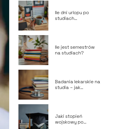
Ile dni urlopu po
studiach
magisterskich?
Ile jest semestrów
na studiach?
Badania lekarskie na
studia – jak
wyglądają?
Jaki stopień
wojskowy po
studiach cywilnych?