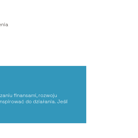
enia
zaniu finansami, rozwoju
nspirować do działania. Jeśli