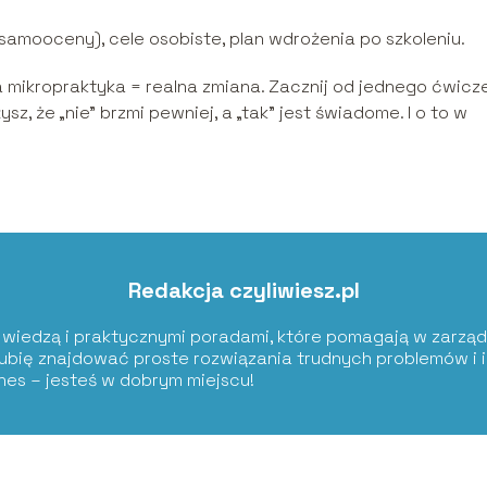
samooceny), cele osobiste, plan wdrożenia po szkoleniu.
 mikropraktyka = realna zmiana. Zacznij od jednego ćwicz
sz, że „nie” brzmi pewniej, a „tak” jest świadome. I o to w
Redakcja czyliwiesz.pl
ię wiedzą i praktycznymi poradami, które pomagają w zarząd
Lubię znajdować proste rozwiązania trudnych problemów i i
znes – jesteś w dobrym miejscu!