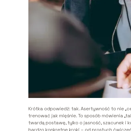
Krótka odpowiedź: tak. Asertywność to nie „c
trenować jak mięśnie. To sposób mówienia „t
twardą postawę, tylko o jasność, szacunek i
bardzo konkretne kroki – od prostych ćwicze