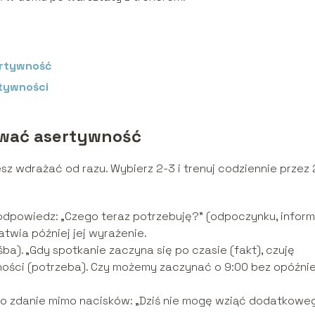
ertywność
tywności
wać asertywność
sz wdrażać od razu. Wybierz 2-3 i trenuj codziennie przez 
 odpowiedz: „Czego teraz potrzebuję?” (odpoczynku, informa
twia później jej wyrażenie.
). „Gdy spotkanie zaczyna się po czasie (fakt), czuję
lności (potrzeba). Czy możemy zaczynać o 9:00 bez opóźni
mo zdanie mimo nacisków: „Dziś nie mogę wziąć dodatkowe