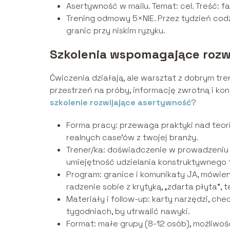
Asertywność w mailu. Temat: cel. Treść: fak
Trening odmowy 5×NIE. Przez tydzień codz
granic przy niskim ryzyku.
Szkolenia wspomagające rozw
Ćwiczenia działają, ale warsztat z dobrym tr
przestrzeń na próby, informację zwrotną i k
szkolenie rozwijające asertywność
?
Forma pracy: przewaga praktyki nad teorią
realnych case’ów z twojej branży.
Trener/ka: doświadczenie w prowadzeniu 
umiejętność udzielania konstruktywnego
Program: granice i komunikaty JA, mówieni
radzenie sobie z krytyką, „zdarta płyta”, 
Materiały i follow-up: karty narzędzi, che
tygodniach, by utrwalić nawyki.
Format: małe grupy (8-12 osób), możliwość 