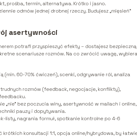
t, prośba, termin, alternatywa. Krótko i jasno.
iennie odmów jednej drobnej rzeczy. Budujesz „mięsień”
ój asertywności
enerem potrafi przyspieszyć efekty – dostajesz bezpieczną
onkretne scenariusze rozmów. Na co zwrócić uwagę, wybier
 (min. 60-70% ćwiczeń), scenki, odgrywanie ról, analiza
trudnych rozmów (feedback, negocjacje, konflikty),
 feedbacku.
e „nie” bez poczucia winy, asertywność w mailach i online,
techniki pauzy i dopytywania.
ck-listy, nagrania formuł, spotkanie kontrolne po 4-6
krótkich konsultacji 1:1, opcja online/hybrydowa, by łatwie