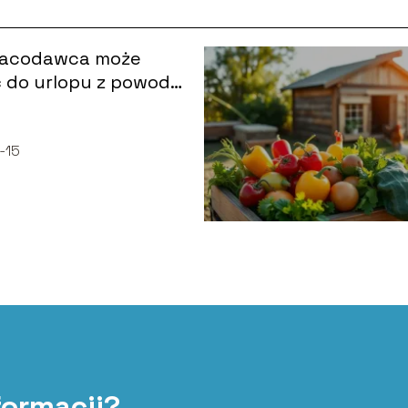
racodawca może
 do urlopu z powodu
 pracy?
-15
formacji?