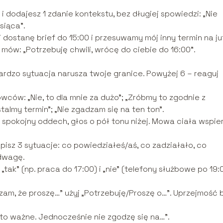
i dodajesz 1 zdanie kontekstu, bez długiej spowiedzi: „Nie
siąca”.
dostanę brief do 15:00 i przesuwamy mój inny termin na jut
 mów: „Potrzebuję chwili, wrócę do ciebie do 16:00”.
ardzo sytuacja narusza twoje granice. Powyżej 6 – reaguj
owców: „Nie, to dla mnie za dużo”; „Zróbmy to zgodnie z
stalmy termin”; „Nie zgadzam się na ten ton”.
ł, spokojny oddech, głos o pół tonu niżej. Mowa ciała wspie
isz 3 sytuacje: co powiedziałeś/aś, co zadziałało, co
dwagę.
„tak” (np. praca do 17:00) i „nie” (telefony służbowe po 19:0
zam, że proszę…” użyj „Potrzebuję/Proszę o…”. Uprzejmość 
e to ważne. Jednocześnie nie zgodzę się na…”.