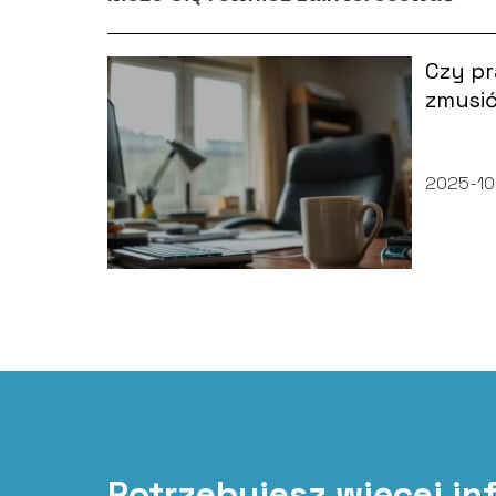
Czy p
zmusić
braku
2025-10
Potrzebujesz więcej in