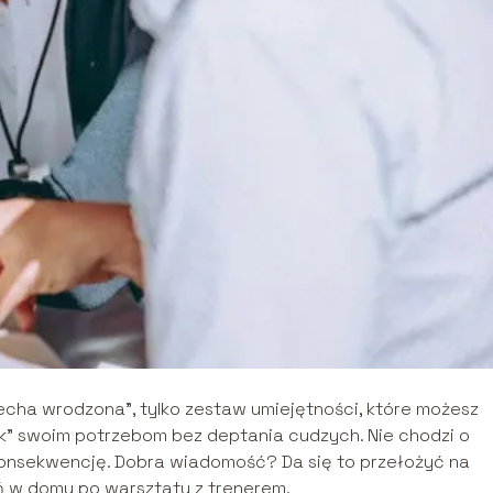
echa wrodzona”, tylko zestaw umiejętności, które możesz
ak” swoim potrzebom bez deptania cudzych. Nie chodzi o
 konsekwencję. Dobra wiadomość? Da się to przełożyć na
ń w domu po warsztaty z trenerem.