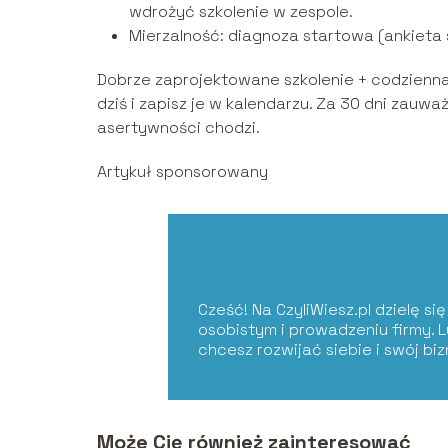
wdrożyć szkolenie w zespole.
Mierzalność: diagnoza startowa (ankieta 
Dobrze zaprojektowane szkolenie + codzienna
dziś i zapisz je w kalendarzu. Za 30 dni zauważy
asertywności chodzi.
Artykuł sponsorowany
Cześć! Na CzyliWiesz.pl dzielę s
osobistym i prowadzeniu firmy. 
chcesz rozwijać siebie i swój bi
Może Cię również zainteresować