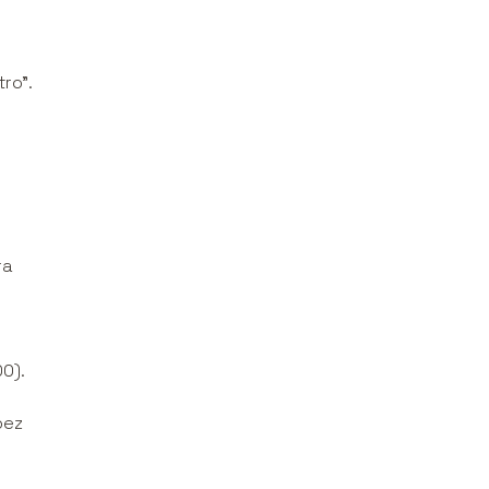
ro”.
ra
0).
bez