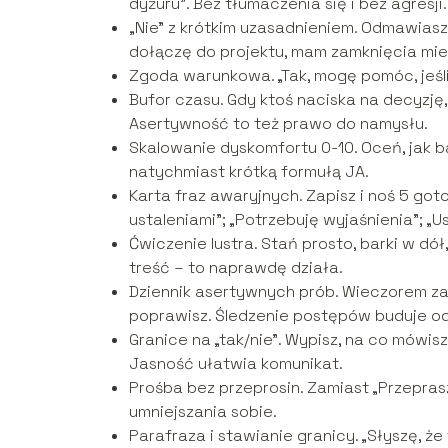
dyżuru”. Bez tłumaczenia się i bez agresji.
„Nie” z krótkim uzasadnieniem. Odmawiasz 
dołączę do projektu, mam zamknięcia mie
Zgoda warunkowa. „Tak, mogę pomóc, jeśli 
Bufor czasu. Gdy ktoś naciska na decyzję,
Asertywność to też prawo do namysłu.
Skalowanie dyskomfortu 0-10. Oceń, jak b
natychmiast krótką formułą JA.
Karta fraz awaryjnych. Zapisz i noś 5 got
ustaleniami”; „Potrzebuję wyjaśnienia”; „U
Ćwiczenie lustra. Stań prosto, barki w dó
treść – to naprawdę działa.
Dziennik asertywnych prób. Wieczorem zap
poprawisz. Śledzenie postępów buduje o
Granice na „tak/nie”. Wypisz, na co mówisz 
Jasność ułatwia komunikat.
Prośba bez przeprosin. Zamiast „Przepras
umniejszania sobie.
Parafraza i stawianie granicy. „Słyszę, ż