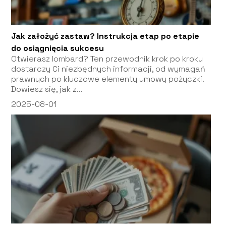
Jak założyć zastaw? Instrukcja etap po etapie
do osiągnięcia sukcesu
Otwierasz lombard? Ten przewodnik krok po kroku
dostarczy Ci niezbędnych informacji, od wymagań
prawnych po kluczowe elementy umowy pożyczki.
Dowiesz się, jak z...
2025-08-01