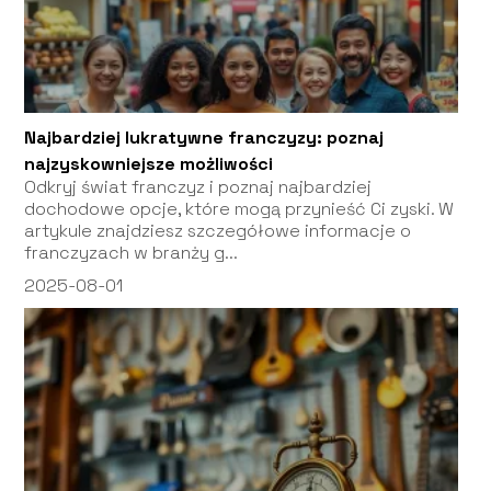
Najbardziej lukratywne franczyzy: poznaj
najzyskowniejsze możliwości
Odkryj świat franczyz i poznaj najbardziej
dochodowe opcje, które mogą przynieść Ci zyski. W
artykule znajdziesz szczegółowe informacje o
franczyzach w branży g...
2025-08-01