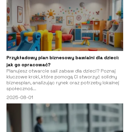
Przykładowy plan biznesowy bawialni dla dzieci:
jak go opracować?
Planujesz otwarcie sali zabaw dla dzieci? Poznaj
kluczowe kroki, które pomogą Ci stworzyć solidny
biznesplan, analizując rynek oraz potrzeby lokalnej
społecznoś...
2025-08-01