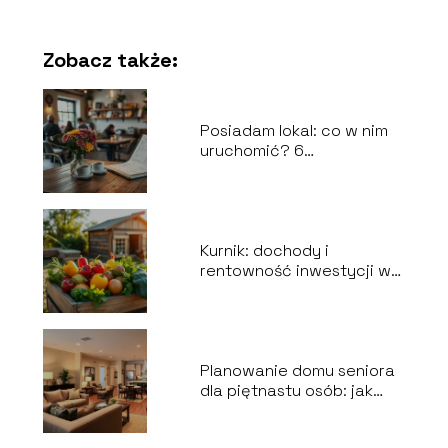
Zobacz także:
Posiadam lokal: co w nim
uruchomić? 6
niezawodnych pomysłów
na działalność
gospodarczą
Kurnik: dochody i
rentowność inwestycji w
branży gastronomicznej
Planowanie domu seniora
dla piętnastu osób: jak
zrealizować wszystkie
wytyczne?