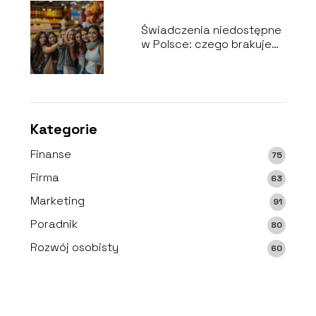
Świadczenia niedostępne
w Polsce: czego brakuje
na naszym rynku?
Kategorie
Finanse
75
Firma
63
Marketing
91
Poradnik
80
Rozwój osobisty
60