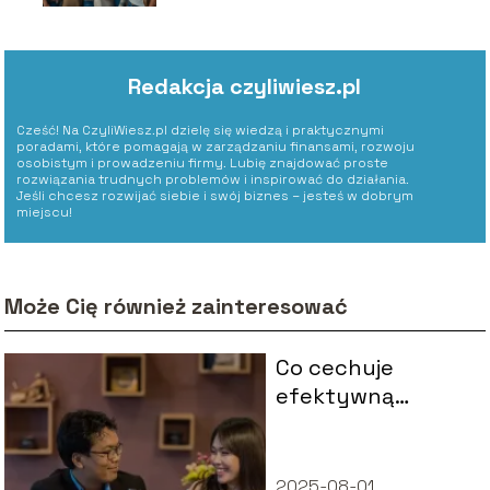
Redakcja czyliwiesz.pl
Cześć! Na CzyliWiesz.pl dzielę się wiedzą i praktycznymi
poradami, które pomagają w zarządzaniu finansami, rozwoju
osobistym i prowadzeniu firmy. Lubię znajdować proste
rozwiązania trudnych problemów i inspirować do działania.
Jeśli chcesz rozwijać siebie i swój biznes – jesteś w dobrym
miejscu!
Może Cię również zainteresować
Co cechuje
efektywną
komunikacje?
2025-08-01