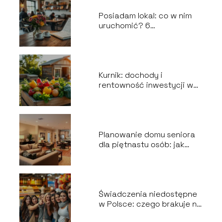
Posiadam lokal: co w nim
uruchomić? 6
niezawodnych pomysłów
na działalność
gospodarczą
Kurnik: dochody i
rentowność inwestycji w
branży gastronomicznej
Planowanie domu seniora
dla piętnastu osób: jak
zrealizować wszystkie
wytyczne?
Świadczenia niedostępne
w Polsce: czego brakuje na
naszym rynku?