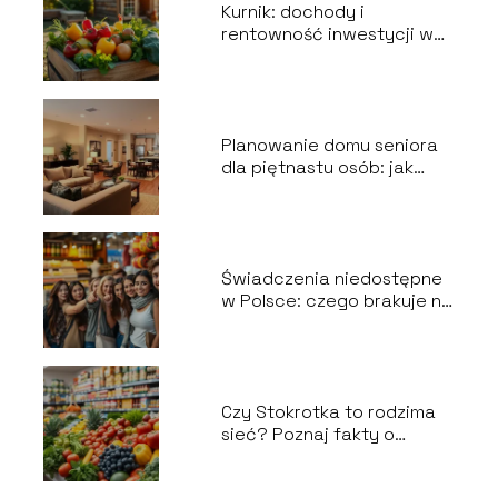
Kurnik: dochody i
rentowność inwestycji w
branży gastronomicznej
Planowanie domu seniora
dla piętnastu osób: jak
zrealizować wszystkie
wytyczne?
Świadczenia niedostępne
w Polsce: czego brakuje na
naszym rynku?
Czy Stokrotka to rodzima
sieć? Poznaj fakty o
supermarkecie