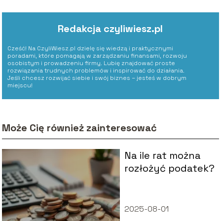
Redakcja czyliwiesz.pl
Cześć! Na CzyliWiesz.pl dzielę się wiedzą i praktycznymi
poradami, które pomagają w zarządzaniu finansami, rozwoju
osobistym i prowadzeniu firmy. Lubię znajdować proste
rozwiązania trudnych problemów i inspirować do działania.
Jeśli chcesz rozwijać siebie i swój biznes – jesteś w dobrym
miejscu!
Może Cię również zainteresować
Na ile rat można
rozłożyć podatek?
2025-08-01