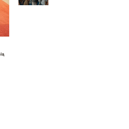
brakuje na naszym
rynku?
ią