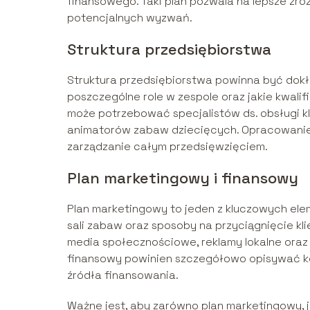
finansowego. Taki plan pozwala na lepsze zr
potencjalnych wyzwań.
Struktura przedsiębiorstwa
Struktura przedsiębiorstwa powinna być dokła
poszczególne role w zespole oraz jakie kwali
może potrzebować specjalistów ds. obsługi k
animatorów zabaw dziecięcych. Opracowanie j
zarządzanie całym przedsięwzięciem.
Plan marketingowy i finansowy
Plan marketingowy to jeden z kluczowych ele
sali zabaw oraz sposoby na przyciągnięcie kli
media społecznościowe, reklamy lokalne oraz 
finansowy powinien szczegółowo opisywać ko
źródła finansowania.
Ważne jest, aby zarówno plan marketingowy, 