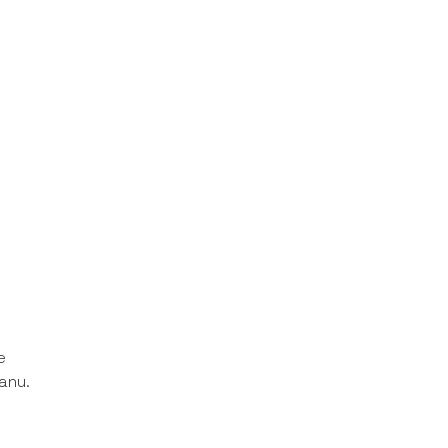
e
anu.