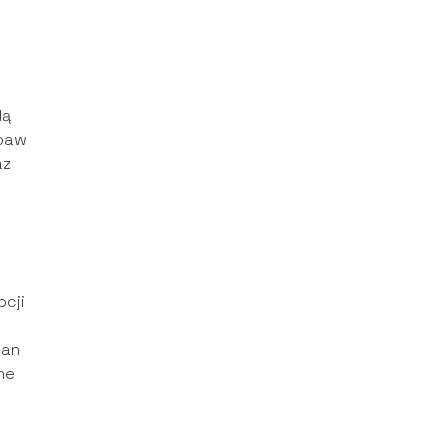
dą
abaw
az
ocji
lan
ne