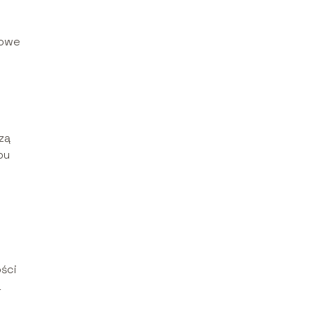
wowe
zą
pu
ości
a