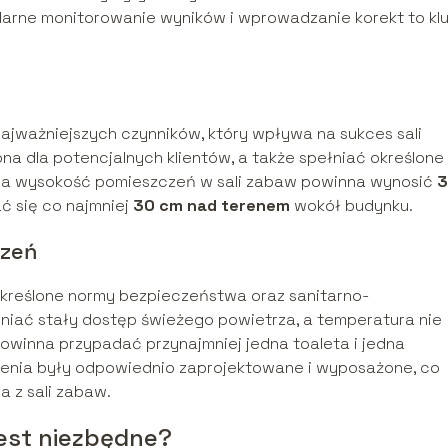
larne monitorowanie wyników i wprowadzanie korekt to kl
 najważniejszych czynników, który wpływa na sukces sali
a dla potencjalnych klientów, a także spełniać określone
na wysokość pomieszczeń w sali zabaw powinna wynosić
3
ć się co najmniej
30 cm nad terenem
wokół budynku.
czeń
określone normy bezpieczeństwa oraz sanitarno-
niać stały dostęp świeżego powietrza, a temperatura nie
 powinna przypadać przynajmniej jedna toaleta i jedna
zenia były odpowiednio zaprojektowane i wyposażone, co
 z sali zabaw.
jest niezbędne?