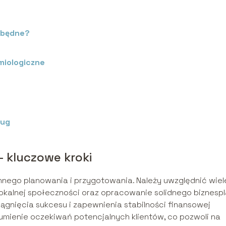
ezbędne?
miologiczne
e
ług
 – kluczowe kroki
nnego planowania i przygotowania. Należy uwzględnić wiel
 lokalnej społeczności oraz opracowanie solidnego biznespl
ągnięcia sukcesu i zapewnienia stabilności finansowej
umienie oczekiwań potencjalnych klientów, co pozwoli na