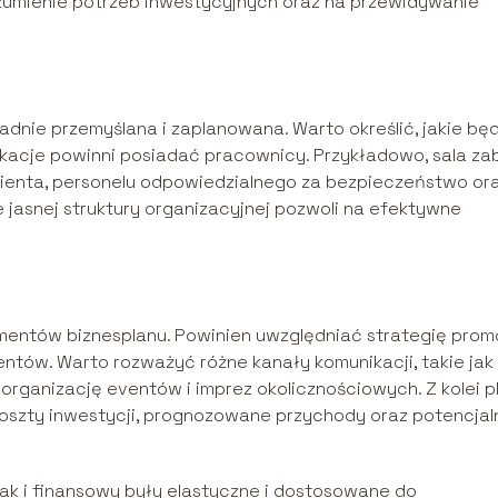
ozumienie potrzeb inwestycyjnych oraz na przewidywanie
dnie przemyślana i zaplanowana. Warto określić, jakie bę
fikacje powinni posiadać pracownicy. Przykładowo, sala z
lienta, personelu odpowiedzialnego za bezpieczeństwo or
asnej struktury organizacyjnej pozwoli na efektywne
mentów biznesplanu. Powinien uwzględniać strategię prom
entów. Warto rozważyć różne kanały komunikacji, takie jak
organizację eventów i imprez okolicznościowych. Z kolei p
szty inwestycji, prognozowane przychody oraz potencjal
jak i finansowy były elastyczne i dostosowane do