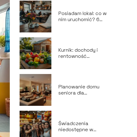
Posiadam lokal: co w
nim uruchomić? 6
niezawodnych
pomysłów na
działalność
gospodarczą
Kurnik: dochody i
rentowność
inwestycji w branży
gastronomicznej
Planowanie domu
seniora dla
piętnastu osób: jak
zrealizować
wszystkie
wytyczne?
Świadczenia
niedostępne w
Polsce: czego