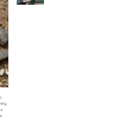
,
howy
as
ie