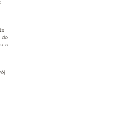
o
że
ć do
óc w
wój