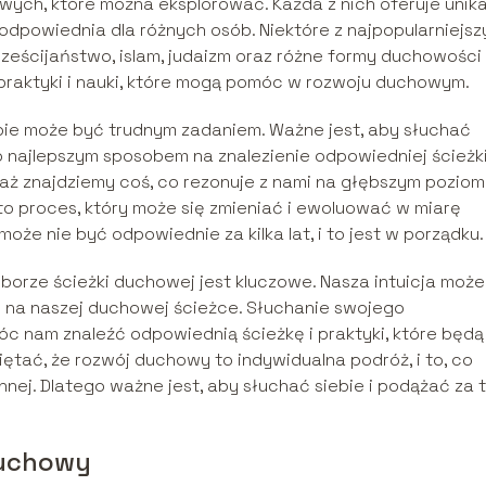
howych, które można eksplorować. Każda z nich oferuje unik
dpowiednia dla różnych osób. Niektóre z najpopularniejsz
ześcijaństwo, islam, judaizm oraz różne formy duchowości
 praktyki i nauki, które mogą pomóc w rozwoju duchowym.
bie może być trudnym zadaniem. Ważne jest, aby słuchać
o najlepszym sposobem na znalezienie odpowiedniej ścieżk
, aż znajdziemy coś, co rezonuje z nami na głębszym poziom
o proces, który może się zmieniać i ewoluować w miarę
 może nie być odpowiednie za kilka lat, i to jest w porządku.
borze ścieżki duchowej jest kluczowe. Nasza intuicja może
na naszej duchowej ścieżce. Słuchanie swojego
 nam znaleźć odpowiednią ścieżkę i praktyki, które będą
ętać, że rozwój duchowy to indywidualna podróż, i to, co
innej. Dlatego ważne jest, aby słuchać siebie i podążać za 
duchowy