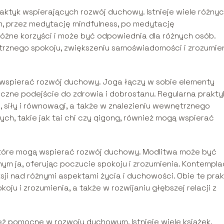
raktyk wspierających rozwój duchowy. Istnieje wiele różny
m, przez medytację mindfulness, po medytację
różne korzyści i może być odpowiednia dla różnych osób.
znego spokoju, zwiększeniu samoświadomości i zrozumie
 wspierać rozwój duchowy. Joga łączy w sobie elementy
tyczne podejście do zdrowia i dobrostanu. Regularna prakt
 siły i równowagi, a także w znalezieniu wewnętrznego
nych, takie jak tai chi czy qigong, również mogą wspierać
, które mogą wspierać rozwój duchowy. Modlitwa może być
ym ja, oferując poczucie spokoju i zrozumienia. Kontempla
ksji nad różnymi aspektami życia i duchowości. Obie te prak
u i zrozumienia, a także w rozwijaniu głębszej relacji z
eż pomocne w rozwoju duchowym. Istnieje wiele książek,