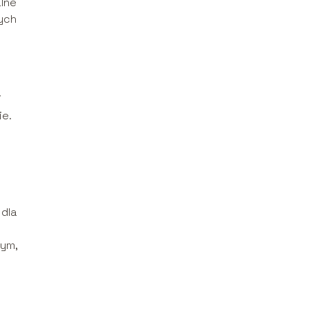
alne
ych
i
ie.
 dla
tym,