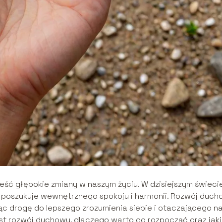
eść głębokie zmiany w naszym życiu. W dzisiejszym świecie
b poszukuje wewnętrznego spokoju i harmonii. Rozwój duc
ąc drogę do lepszego zrozumienia siebie i otaczającego n
jest rozwój duchowy, dlaczego warto go rozpocząć oraz jak