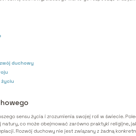
o
y
ozwój duchowy
oju
 życiu
chowego
ego sensu życia i zrozumienia swojej roli w świecie. Pol
 natury, co może obejmować zarówno praktyki religijne, jak
placji. Rozwój duchowy nie jest związany z żadną konkret