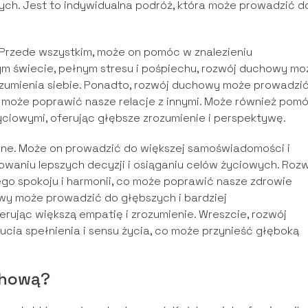
jnych. Jest to indywidualna podróż, która może prowadzić d
rzede wszystkim, może on pomóc w znalezieniu
zym świecie, pełnym stresu i pośpiechu, rozwój duchowy mo
ozumienia siebie. Ponadto, rozwój duchowy może prowadzi
 co może poprawić nasze relacje z innymi. Może również pom
yciowymi, oferując głębsze zrozumienie i perspektywę.
zne. Może on prowadzić do większej samoświadomości i
waniu lepszych decyzji i osiąganiu celów życiowych. Roz
o spokoju i harmonii, co może poprawić nasze zdrowie
owy może prowadzić do głębszych i bardziej
ferując większą empatię i zrozumienie. Wreszcie, rozwój
ia spełnienia i sensu życia, co może przynieść głęboką
chową?