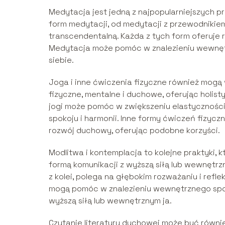
Medytacja jest jedną z najpopularniejszych p
form medytacji, od medytacji z przewodnikie
transcendentalną. Każda z tych form oferuje 
Medytacja może pomóc w znalezieniu wewnętr
siebie.
Joga i inne ćwiczenia fizyczne również mogą
fizyczne, mentalne i duchowe, oferując holis
jogi może pomóc w zwiększeniu elastyczności,
spokoju i harmonii. Inne formy ćwiczeń fizycz
rozwój duchowy, oferując podobne korzyści.
Modlitwa i kontemplacja to kolejne praktyki
formą komunikacji z wyższą siłą lub wewnętrzn
z kolei, polega na głębokim rozważaniu i refle
mogą pomóc w znalezieniu wewnętrznego spokoj
wyższą siłą lub wewnętrznym ja.
Czytanie literatury duchowej może być równi