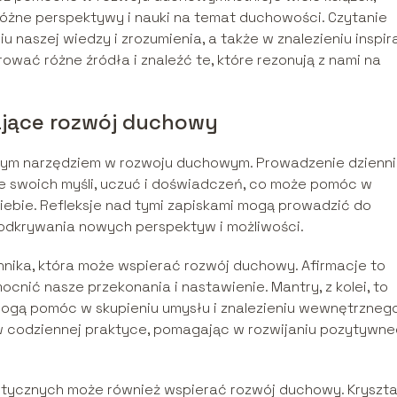
 różne perspektywy i nauki na temat duchowości. Czytanie
naszej wiedzy i zrozumienia, a także w znalezieniu inspirac
ować różne źródła i znaleźć te, które rezonują z nami na
ające rozwój duchowy
żnym narzędziem w rozwoju duchowym. Prowadzenie dzienn
 swoich myśli, uczuć i doświadczeń, co może pomóc w
iebie. Refleksje nad tymi zapiskami mogą prowadzić do
 odkrywania nowych perspektyw i możliwości.
chnika, która może wspierać rozwój duchowy. Afirmacje to
nić nasze przekonania i nastawienie. Mantry, z kolei, to
e mogą pomóc w skupieniu umysłu i znalezieniu wewnętrzneg
 w codziennej praktyce, pomagając w rozwijaniu pozytywn
etycznych może również wspierać rozwój duchowy. Kryszta