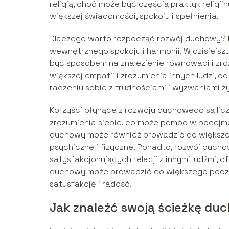
religią, choć może być częścią praktyk religi
większej świadomości, spokoju i spełnienia.
Dlaczego warto rozpocząć rozwój duchowy? P
wewnętrznego spokoju i harmonii. W dzisiejs
być sposobem na znalezienie równowagi i zr
większej empatii i zrozumienia innych ludzi,
radzeniu sobie z trudnościami i wyzwaniami ż
Korzyści płynące z rozwoju duchowego są lic
zrozumienia siebie, co może pomóc w podejmo
duchowy może również prowadzić do większeg
psychiczne i fizyczne. Ponadto, rozwój duch
satysfakcjonujących relacji z innymi ludźmi, o
duchowy może prowadzić do większego poczuc
satysfakcję i radość.
Jak znaleźć swoją ścieżkę du