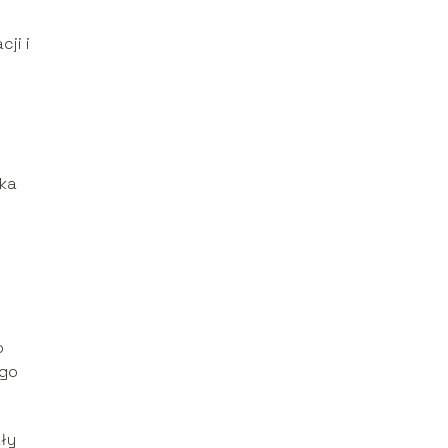
ji i
ika
o
ego
ły