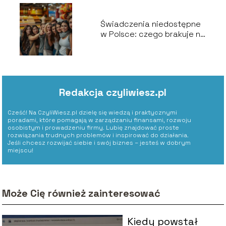
Świadczenia niedostępne
w Polsce: czego brakuje na
naszym rynku?
Redakcja czyliwiesz.pl
Cześć! Na CzyliWiesz.pl dzielę się wiedzą i praktycznymi
poradami, które pomagają w zarządzaniu finansami, rozwoju
osobistym i prowadzeniu firmy. Lubię znajdować proste
rozwiązania trudnych problemów i inspirować do działania.
Jeśli chcesz rozwijać siebie i swój biznes – jesteś w dobrym
miejscu!
Może Cię również zainteresować
Kiedy powstał