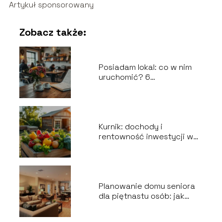
Artykuł sponsorowany
Zobacz także:
Posiadam lokal: co w nim
uruchomić? 6
niezawodnych pomysłów
na działalność
gospodarczą
Kurnik: dochody i
rentowność inwestycji w
branży gastronomicznej
Planowanie domu seniora
dla piętnastu osób: jak
zrealizować wszystkie
wytyczne?