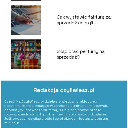
Jak wystawić fakturę za
sprzedaż energii z
fotowoltaiki?
Skąd brać perfumy na
sprzedaż?
Redakcja czyliwiesz.pl
Cześć! Na CzyliWiesz.pl dzielę się wiedzą i praktycznymi
poradami, które pomagają w zarządzaniu finansami, rozwoju
osobistym i prowadzeniu firmy. Lubię znajdować proste
rozwiązania trudnych problemów i inspirować do działania.
Jeśli chcesz rozwijać siebie i swój biznes – jesteś w dobrym
miejscu!