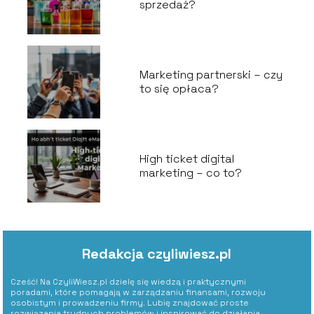
sprzedaż?
Marketing partnerski – czy
to się opłaca?
High ticket digital
marketing – co to?
Redakcja czyliwiesz.pl
Cześć! Na CzyliWiesz.pl dzielę się wiedzą i praktycznymi
poradami, które pomagają w zarządzaniu finansami, rozwoju
osobistym i prowadzeniu firmy. Lubię znajdować proste
rozwiązania trudnych problemów i inspirować do działania.