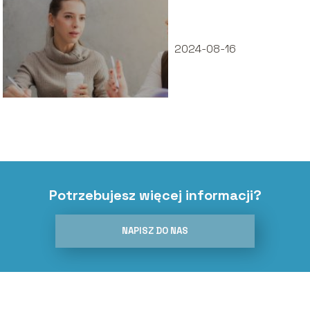
klucz do
skutecznych
relacji
2024-08-16
Potrzebujesz więcej informacji?
NAPISZ DO NAS