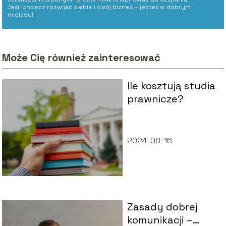
Jeśli chcesz rozwijać siebie i swój biznes – jesteś w dobrym
miejscu!
Może Cię również zainteresować
Ile kosztują studia
prawnicze?
2024-08-16
Zasady dobrej
komunikacji –