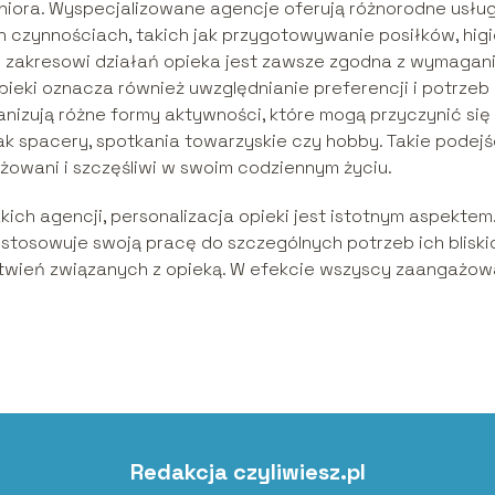
niora. Wyspecjalizowane agencje oferują różnorodne usług
zynnościach, takich jak przygotowywanie posiłków, hig
mu zakresowi działań opieka jest zawsze zgodna z wymagan
pieki oznacza również uwzględnianie preferencji i potrzeb
nizują różne formy aktywności, które mogą przyczynić się
jak spacery, spotkania towarzyskie czy hobby. Takie podejś
ażowani i szczęśliwi w swoim codziennym życiu.
akich agencji, personalizacja opieki jest istotnym aspektem
tosowuje swoją pracę do szczególnych potrzeb ich bliski
rtwień związanych z opieką. W efekcie wszyscy zaangażow
Redakcja czyliwiesz.pl