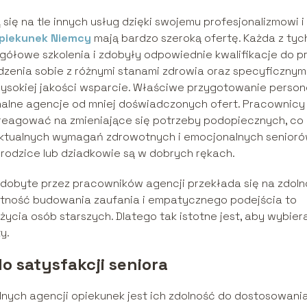
ię na tle innych usług dzięki swojemu profesjonalizmowi i
piekunek Niemcy
mają bardzo szeroką ofertę. Każda z tyc
egółowe szkolenia i zdobyły odpowiednie kwalifikacje do p
dzenia sobie z różnymi stanami zdrowia oraz specyficznym
ysokiej jakości wsparcie. Właściwe przygotowanie person
onalne agencje od mniej doświadczonych ofert. Pracownicy
ie reagować na zmieniające się potrzeby podopiecznych, co
aktualnych wymagań zdrowotnych i emocjonalnych senioró
 rodzice lub dziadkowie są w dobrych rękach.
zdobyte przez pracowników agencji przekłada się na zdol
jętność budowania zaufania i empatycznego podejścia to
życia osób starszych. Dlatego tak istotne jest, aby wybier
y.
do satysfakcji seniora
nych agencji opiekunek jest ich zdolność do dostosowani