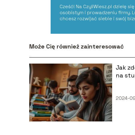
Cześć! Na CzyliWiesz.pl dzielę s
osobistym i prowadzeniu firmy. 
chcesz rozwijać siebie i swój bi
Może Cię również zainteresować
Jak z
na stu
2024-0