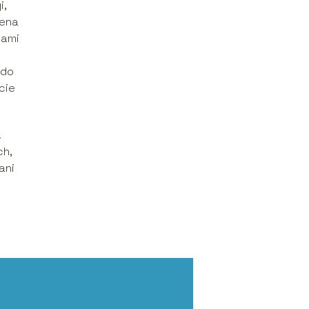
i,
iena
iami
 do
cie
.
ch,
ani