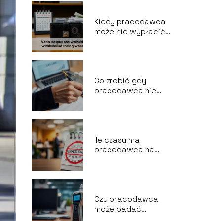
Kiedy pracodawca
może nie wypłacić
wynagrodzenia?
Co zrobić gdy
pracodawca nie
chce podpisać
wypowiedzenia za
porozumieniem
stron?
Ile czasu ma
pracodawca na
przedłużenie umowy
o pracę?
Czy pracodawca
może badać
alkomatem?