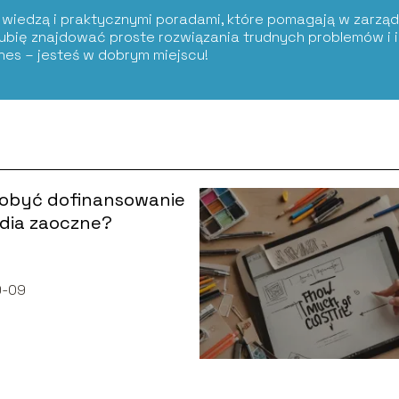
ię wiedzą i praktycznymi poradami, które pomagają w zarząd
Lubię znajdować proste rozwiązania trudnych problemów i i
znes – jesteś w dobrym miejscu!
dobyć dofinansowanie
dia zaoczne?
9-09