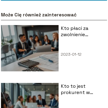
Może Cię również zainteresować
Kto płaci za
zwolnienie
lekarskie w firmie
powyżej 20 osób?
2023-01-12
Kto to jest
prokurent w
firmie?