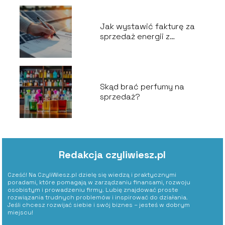
Jak wystawić fakturę za
sprzedaż energii z
fotowoltaiki?
Skąd brać perfumy na
sprzedaż?
Redakcja czyliwiesz.pl
Cześć! Na CzyliWiesz.pl dzielę się wiedzą i praktycznymi
poradami, które pomagają w zarządzaniu finansami, rozwoju
osobistym i prowadzeniu firmy. Lubię znajdować proste
rozwiązania trudnych problemów i inspirować do działania.
Jeśli chcesz rozwijać siebie i swój biznes – jesteś w dobrym
miejscu!