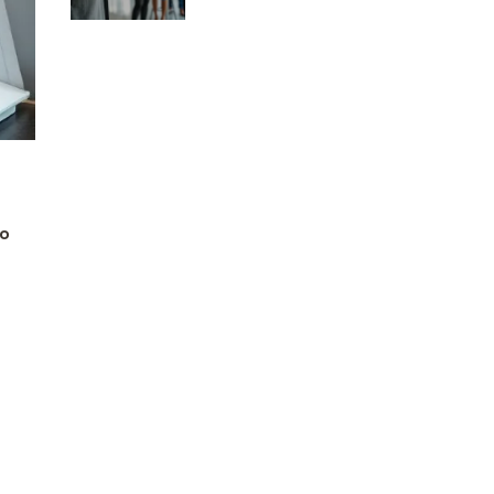
Pracy?
 o