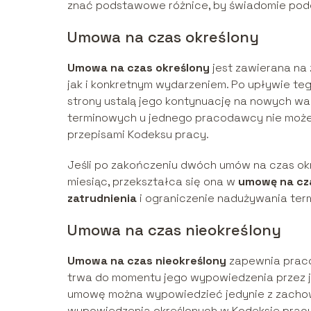
znać podstawowe różnice, by świadomie pod
Umowa na czas określony
Umowa na czas określony
jest zawierana na 
jak i konkretnym wydarzeniem. Po upływie t
strony ustalą jego kontynuację na nowych w
terminowych u jednego pracodawcy nie może
przepisami Kodeksu pracy.
Jeśli po zakończeniu dwóch umów na czas okre
miesiąc, przekształca się ona w
umowę na cza
zatrudnienia
i ograniczenie nadużywania te
Umowa na czas nieokreślony
Umowa na czas nieokreślony
zapewnia praco
trwa do momentu jego wypowiedzenia przez je
umowę można wypowiedzieć jedynie z zacho
wypowiedzenia określonych w Kodeksie pracy