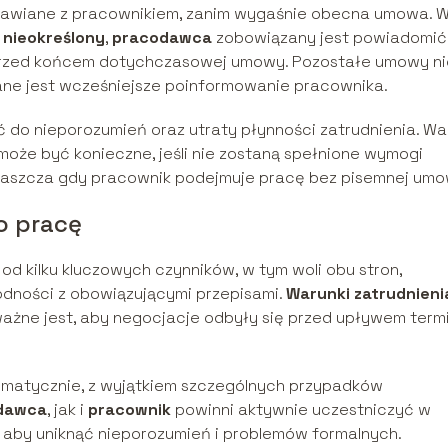
awiane z pracownikiem, zanim wygaśnie obecna umowa. 
 nieokreślony
,
pracodawca
zobowiązany jest powiadomić
 przed końcem dotychczasowej umowy. Pozostałe umowy ni
ne jest wcześniejsze poinformowanie pracownika.
ć do nieporozumień oraz utraty płynności zatrudnienia. Wa
oże być konieczne, jeśli nie zostaną spełnione wymogi
łaszcza gdy pracownik podejmuje pracę bez pisemnej umo
o pracę
od kilku kluczowych czynników, w tym woli obu stron,
odności z obowiązującymi przepisami.
Warunki zatrudnieni
ażne jest, aby negocjacje odbyły się przed upływem term
omatycznie, z wyjątkiem szczególnych przypadków
dawca
, jak i
pracownik
powinni aktywnie uczestniczyć w
aby uniknąć nieporozumień i problemów formalnych.