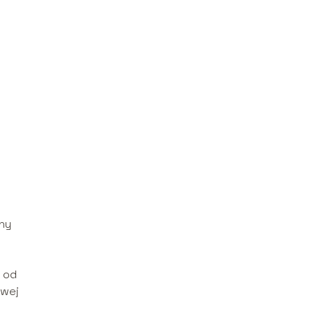
ny
 od
owej