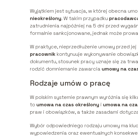
Wyjątkiem jest sytuacja, w której obecna um
nieokreślony
. W takim przypadku
pracodawc
zatrudnienia najpóźniej na 5 dni przed wygaś
formalnie sankcjonowane, jednak może prowad
W praktyce, nieprzedłużenie umowy przed jej
pracownik
kontynuuje wykonywanie obowiązk
dokumentu, stosunek pracy uznaje się za tr
rodzić domniemanie zawarcia
umowy na czas
Rodzaje umów o pracę
W polskim systemie prawnym wyróżnia się ki
to
umowa na czas określony
i
umowa na czas
praw i obowiązków, a także zasadami dotyc
Wybór odpowiedniego rodzaju umowy ma kluc
wypowiedzenia oraz ewentualnych konsekwe