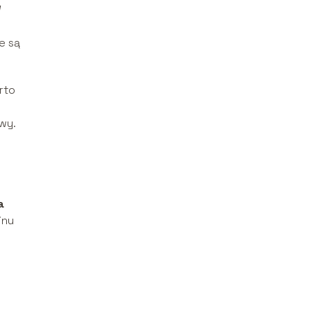
W
e są
rto
wy.
a
inu