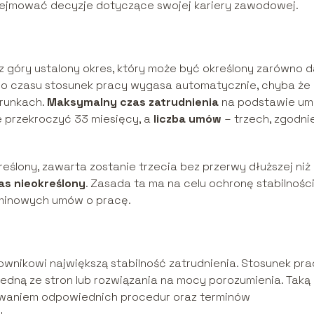
ejmować decyzje dotyczące swojej kariery zawodowej.
z góry ustalony okres, który może być określony zarówno d
ego czasu stosunek pracy wygasa automatycznie, chyba że
arunkach.
Maksymalny czas zatrudnienia
na podstawie u
 przekroczyć 33 miesięcy, a
liczba umów
– trzech, zgodni
ślony, zawarta zostanie trzecia bez przerwy dłuższej niż
s nieokreślony
. Zasada ta ma na celu ochronę stabilnośc
rminowych umów o pracę.
wnikowi największą stabilność zatrudnienia. Stosunek pra
dną ze stron lub rozwiązania na mocy porozumienia. Taką
waniem odpowiednich procedur oraz terminów
.