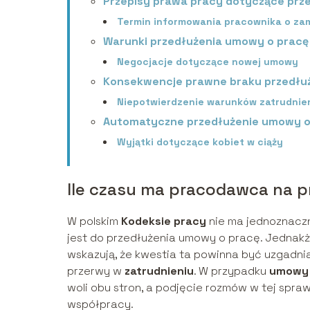
Przepisy prawa pracy dotyczące pr
Termin informowania pracownika o za
Warunki przedłużenia umowy o pracę
Negocjacje dotyczące nowej umowy
Konsekwencje prawne braku przedłu
Niepotwierdzenie warunków zatrudnien
Automatyczne przedłużenie umowy o
Wyjątki dotyczące kobiet w ciąży
Ile czasu ma pracodawca na 
W polskim
Kodeksie pracy
nie ma jednoznaczn
jest do przedłużenia umowy o pracę. Jednak
wskazują, że kwestia ta powinna być uzgadn
przerwy w
zatrudnieniu
. W przypadku
umowy 
woli obu stron, a podjęcie rozmów w tej sp
współpracy.