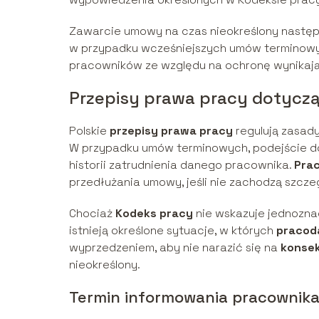
Zawarcie umowy na czas nieokreślony następu
w przypadku wcześniejszych umów terminow
pracowników ze względu na ochronę wynikają
Przepisy prawa pracy dotycz
Polskie
przepisy prawa pracy
regulują zasad
W przypadku umów terminowych, podejście 
historii zatrudnienia danego pracownika.
Pra
przedłużania umowy, jeśli nie zachodzą szcze
Chociaż
Kodeks pracy
nie wskazuje jednozna
istnieją określone sytuacje, w których
pracod
wyprzedzeniem, aby nie narazić się na
konse
nieokreślony.
Termin informowania pracownika