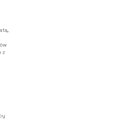
atą,
mów
e z
i
cy