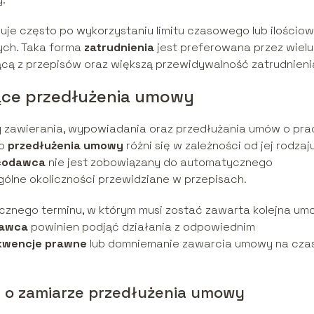
je często po wykorzystaniu limitu czasowego lub ilościo
ych. Taka forma
zatrudnienia
jest preferowana przez wielu
cą z przepisów oraz większą przewidywalność zatrudnieni
ące przedłużenia umowy
y zawierania, wypowiadania oraz przedłużania umów o pra
do
przedłużenia umowy
różni się w zależności od jej rodzaju
codawca
nie jest zobowiązany do automatycznego
gólne okoliczności przewidziane w przepisach.
cznego terminu, w którym musi zostać zawarta kolejna um
awca
powinien podjąć działania z odpowiednim
kwencje prawne
lub domniemanie zawarcia umowy na cza
 o zamiarze przedłużenia umowy