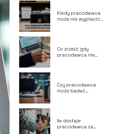
Kiedy pracodawca
może nie wypłacić
wynagrodzenia?
Co zrobić gdy
pracodawca nie
chce podpisać
wypowiedzenia za
porozumieniem
stron?
Czy pracodawca
może badać
alkomatem?
Ile dostaje
pracodawca za
pracownika z Urzędu