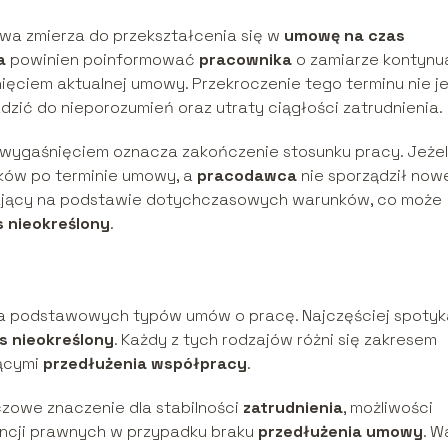
owa zmierza do przekształcenia się w
umowę na czas
a
powinien poinformować
pracownika
o zamiarze kontynua
nięciem aktualnej umowy. Przekroczenie tego terminu nie j
zić do nieporozumień oraz utraty ciągłości zatrudnienia.
 wygaśnięciem oznacza zakończenie stosunku pracy. Jeżel
ów po terminie umowy, a
pracodawca
nie sporządził now
wający na podstawie dotychczasowych warunków, co może
 nieokreślony
.
lka podstawowych typów umów o pracę. Najczęściej spoty
 nieokreślony
. Każdy z tych rodzajów różni się zakresem
zącymi
przedłużenia współpracy
.
zowe znaczenie dla stabilności
zatrudnienia
, możliwości
ncji prawnych w przypadku braku
przedłużenia umowy
. W