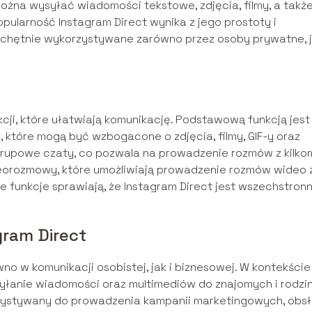
można wysyłać wiadomości tekstowe, zdjęcia, filmy, a takż
ularność Instagram Direct wynika z jego prostoty i
ie chętnie wykorzystywane zarówno przez osoby prywatne, j
kcji, które ułatwiają komunikację. Podstawową funkcją jest
które mogą być wzbogacone o zdjęcia, filmy, GIF-y oraz
grupowe czaty, co pozwala na prowadzenie rozmów z kilko
deorozmowy, które umożliwiają prowadzenie rozmów wideo 
te funkcje sprawiają, że Instagram Direct jest wszechstron
gram Direct
wno w komunikacji osobistej, jak i biznesowej. W kontekście
yłanie wiadomości oraz multimediów do znajomych i rodzin
rzystywany do prowadzenia kampanii marketingowych, obsł