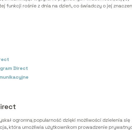
j funkcji rośnie z dnia na dzień, co świadczy o jej znacze
rect
agram Direct
omunikacyjne
irect
yskał ogromną popularność dzięki możliwości dzielenia się
nkcja, która umożliwia użytkownikom prowadzenie prywatny