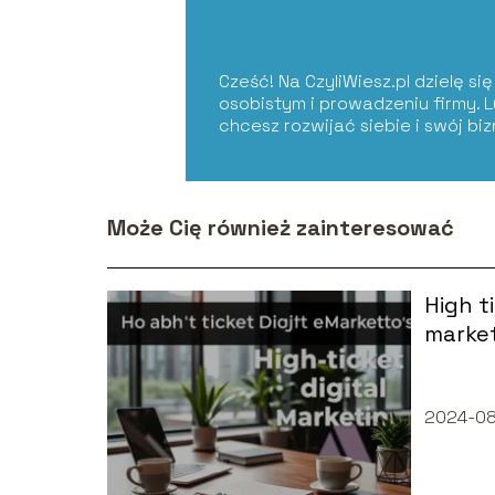
Cześć! Na CzyliWiesz.pl dzielę s
osobistym i prowadzeniu firmy. 
chcesz rozwijać siebie i swój bi
Może Cię również zainteresować
High ti
market
2024-08