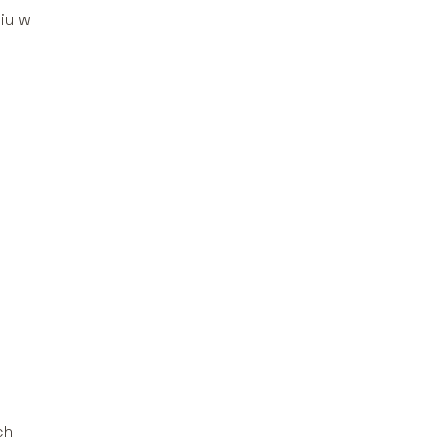
niu w
ch