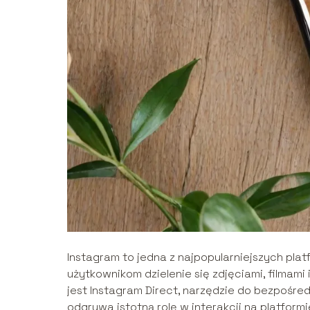
Instagram to jedna z najpopularniejszych pla
użytkownikom dzielenie się zdjęciami, filmami i
jest Instagram Direct, narzędzie do bezpośred
odgrywa istotną rolę w interakcji na platfor