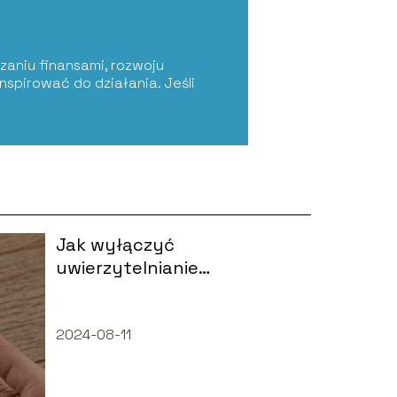
zaniu finansami, rozwoju
nspirować do działania. Jeśli
Jak wyłączyć
uwierzytelnianie
dwuskładnikowe Facebook?
2024-08-11