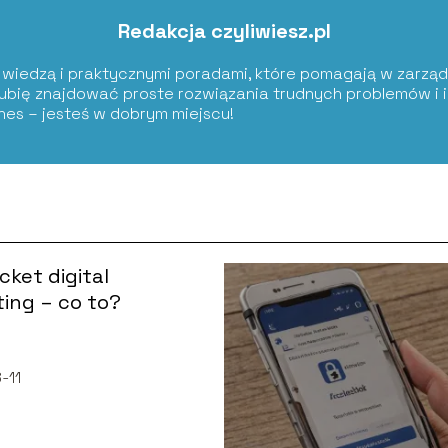
Redakcja czyliwiesz.pl
ię wiedzą i praktycznymi poradami, które pomagają w zarząd
Lubię znajdować proste rozwiązania trudnych problemów i i
znes – jesteś w dobrym miejscu!
cket digital
ing – co to?
-11