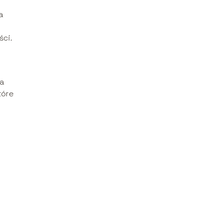
a
ści.
da
tóre