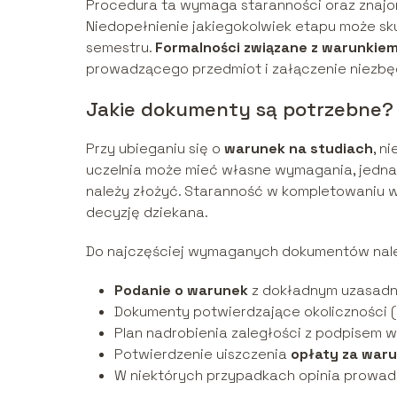
Procedura ta wymaga staranności oraz znaj
Niedopełnienie jakiegokolwiek etapu może s
semestru.
Formalności związane z warunkie
prowadzącego przedmiot i załączenie niezbę
Jakie dokumenty są potrzebne?
Przy ubieganiu się o
warunek na studiach
, n
uczelnia może mieć własne wymagania, jedna
należy złożyć. Staranność w kompletowaniu
decyzję dziekana.
Do najczęściej wymaganych dokumentów nal
Podanie o warunek
z dokładnym uzasadni
Dokumenty potwierdzające okoliczności (n
Plan nadrobienia zaległości z podpisem 
Potwierdzenie uiszczenia
opłaty za war
W niektórych przypadkach opinia prowad