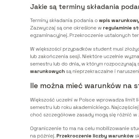
Jakie są terminy składania poda
Terminy składania podania o
wpis warunkow
Zazwyczaj są one określone w
regulaminie s
egzaminacyjnej. Przekroczenie ustalonych t
W większości przypadków student musi złożyć
lub zakończenia sesji. Niektóre uczelnie wyz
semestru lub do dnia, w którym rozpoczynają 
warunkowych
są nieprzekraczalne i naruszen
Ile można mieć warunków na s
Większość uczelni w Polsce wprowadza limit l
semestru lub roku akademickiego. Najczęście
choć szczegółowe zasady mogą się różnić w zal
Ograniczenie to ma na celu mobilizowanie st
na później.
Przekroczenie liczby warunków
sk