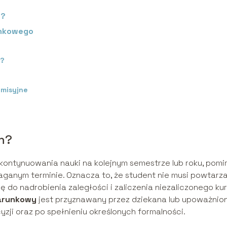
h?
unkowego
ń?
misyjne
h?
kontynuowania nauki na kolejnym semestrze lub roku, pom
ganym terminie. Oznacza to, że student nie musi powtarz
ę do nadrobienia zaległości i zaliczenia niezaliczonego ku
arunkowy
jest przyznawany przez dziekana lub upoważnio
zji oraz po spełnieniu określonych formalności.