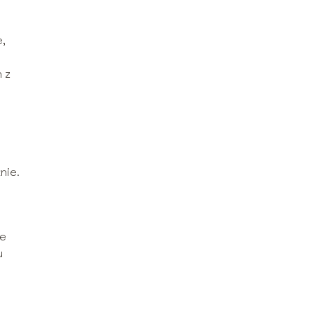
,
 z
nie.
ie
u