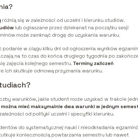
nia?
y
różnią się w zależności od uczelni i kierunku studiów.
tudiów
lub ogłaszane przez dziekanat na początku sesji
erminów może zamknąć drogę do uzyskania warunku.
 podanie w ciągu kilku dni od ogłoszenia wyników egzami
naczają na to czas do końca drugiego tygodnia po zakończ
się zajęcia kolejnego semestru.
Terminy zaliczeń
ie ich skutkuje odmową przyznania warunku.
tudiach?
iczby warunków, jakie student może uzyskać w trakcie jed
j
można mieć maksymalnie dwa warunki w jednym semes
eżności od polityki uczelni i specyfiki kierunku.
udentów do systematycznej nauki i nieodkładania egzamin
utkuje koniecznością powtarzania semestru lub nawet