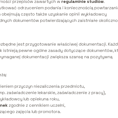
omości przepisów zawartych w
regulaminie studiów
.
kutkować odrzuceniem podania i koniecznością powtarzani
m
obejmują często także uzyskanie opinii wykładowcy
dnych dokumentów potwierdzających zaistniałe okoliczno
iezbędne jest przygotowanie właściwej dokumentacji. Każ
k istnieją pewne ogólne zasady dotyczące dokumentów, k
 wymaganej dokumentacji zwiększa szansę na pozytywną
eżą:
eniem przyczyn niezaliczenia przedmiotu,
p. zaświadczenie lekarskie, zaświadczenie z pracy),
wykładowcy lub opiekuna roku,
unek
zgodnie z cennikiem uczelni,
zącego zajęcia lub promotora.