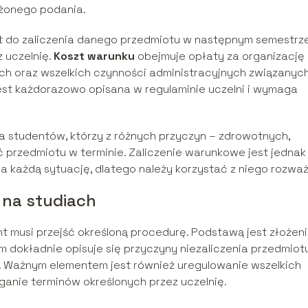
żonego podania.
t do zaliczenia danego przedmiotu w następnym semestrze
 uczelnię.
Koszt warunku
obejmuje opłaty za organizację
 oraz wszelkich czynności administracyjnych związanych
est każdorazowo opisana w regulaminie uczelni i wymaga
a studentów, którzy z różnych przyczyn – zdrowotnych,
yć przedmiotu w terminie. Zaliczenie warunkowe jest jednak
na każdą sytuację, dlatego należy korzystać z niego rozważ
 na studiach
nt musi przejść określoną procedurę. Podstawą jest złożen
 dokładnie opisuje się przyczyny niezaliczenia przedmiot
i. Ważnym elementem jest również uregulowanie wszelkich
ganie terminów określonych przez uczelnię.