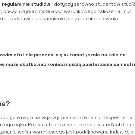
w
regulaminie studiów
i dotyczy zarówno studentów studi
nt, chcąc uzyskać możliwość warunkowego zaliczenia, musi
 i przedstawić uzasadnienie przyczyn niezaliczenia
dmiotu i nie przenosi się automatycznie na kolejne
ków może skutkować koniecznością powtarzania semestr
we?
podjęcie nauki na wyższym semestrze mimo niespełnienia
go cyklu. Pozwala to uniknąć przestoju w studiach i daj
rzyznaniu wpisu warunkowego jest podejmowana indywidual