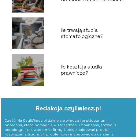
zaoczne?
Ile trwają studia
stomatologiczne?
Ile kosztują studia
prawnicze?
Redakcja czyliwiesz.pl
Cześć! Na CzyliWiesz.pl dzielę się wiedzą i praktycznymi
poradami, które pomagają w zarządzaniu finansami, rozwoju
osobistym i prowadzeniu firmy. Lubię znajdować proste
rozwiązania trudnych problemów i inspirować do działania.