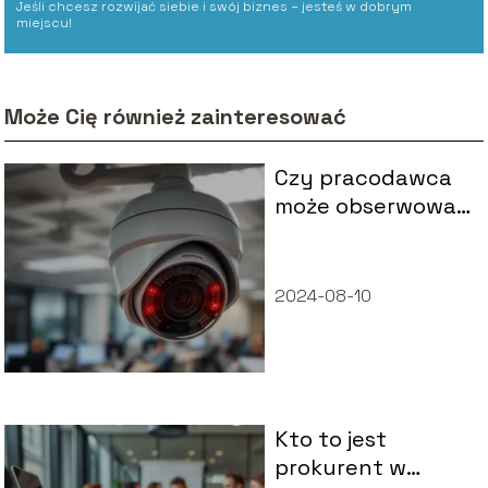
Jeśli chcesz rozwijać siebie i swój biznes – jesteś w dobrym
miejscu!
Może Cię również zainteresować
Czy pracodawca
może obserwować
pracownika przez
kamery?
2024-08-10
Kto to jest
prokurent w