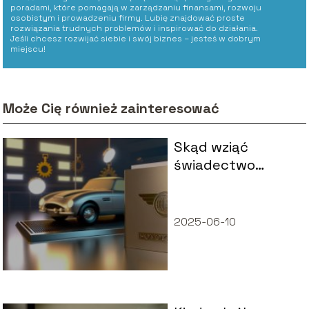
poradami, które pomagają w zarządzaniu finansami, rozwoju
osobistym i prowadzeniu firmy. Lubię znajdować proste
rozwiązania trudnych problemów i inspirować do działania.
Jeśli chcesz rozwijać siebie i swój biznes – jesteś w dobrym
miejscu!
Może Cię również zainteresować
Skąd wziąć
świadectwo
homologacji
samochodu?
2025-06-10