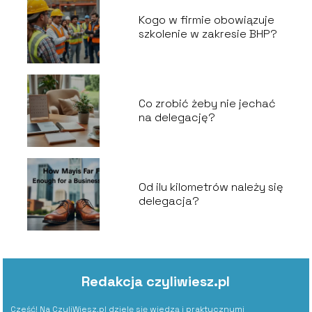
Kogo w firmie obowiązuje
szkolenie w zakresie BHP?
Co zrobić żeby nie jechać
na delegację?
Od ilu kilometrów należy się
delegacja?
Redakcja czyliwiesz.pl
Cześć! Na CzyliWiesz.pl dzielę się wiedzą i praktycznymi