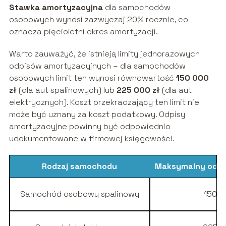
Stawka amortyzacyjna
dla samochodów
osobowych wynosi zazwyczaj 20% rocznie, co
oznacza pięcioletni okres amortyzacji.
Warto zauważyć, że istnieją limity jednorazowych
odpisów amortyzacyjnych – dla samochodów
osobowych limit ten wynosi równowartość
150 000
zł
(dla aut spalinowych) lub
225 000 zł
(dla aut
elektrycznych). Koszt przekraczający ten limit nie
może być uznany za koszt podatkowy. Odpisy
amortyzacyjne powinny być odpowiednio
udokumentowane w firmowej księgowości.
Rodzaj samochodu
Maksymalny odpi
Samochód osobowy spalinowy
150 0