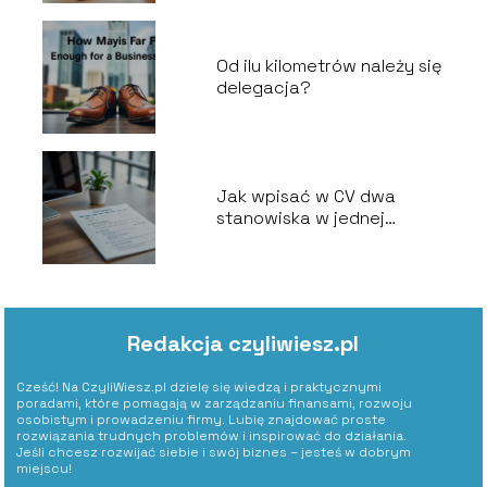
Od ilu kilometrów należy się
delegacja?
Jak wpisać w CV dwa
stanowiska w jednej
firmie?
Redakcja czyliwiesz.pl
Cześć! Na CzyliWiesz.pl dzielę się wiedzą i praktycznymi
poradami, które pomagają w zarządzaniu finansami, rozwoju
osobistym i prowadzeniu firmy. Lubię znajdować proste
rozwiązania trudnych problemów i inspirować do działania.
Jeśli chcesz rozwijać siebie i swój biznes – jesteś w dobrym
miejscu!