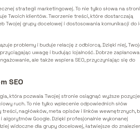
znej strategii marketingowej. To nie tylko słowa na stron
uje Twoich klientów. Tworzenie treści, które dostarczają
zeb Twojej grupy docelowej i dostosowania komunikacji do 
uje problemy i buduje relację z odbiorcą. Dzięki niej, Twoj
 przyciągając uwagę i budując lojalność. Dobrze zaplanowa
ngażowanie, ale także wspiera SEO, przyczyniając się do
em SEO
gia, która pozwala Twojej stronie osiągnąć wyższe pozycj
iowy ruch. To nie tylko wplecenie odpowiednich słów
y treści, nagłówków, meta opisów i linków wewnętrznych, 
 i algorytmów Google. Dzięki profesjonalnie wykonanej
rdziej widoczne dla grupy docelowej, łatwiejsze do znalezien