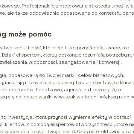
ażowego. Profesjonalnie zintegrowana strategia umożliwia
ciowe, ale także odpowiednio dopasowane do kontekstu dan
ing może pomóc
 tworzeniu treści, które nie tylko przyciągają uwagę, ale
. Dzięki ekspertom, którzy doskonale rozumieją potrzeby ry
zwiększenia widoczności, zaangażowania i konwersji.
gię, dopasowaną do Twojej marki i celów biznesowych.
 inspirują i rozwiązują problemy Twoich klientów, to klucz 
ród odbiorców. Dodatkowo, agencja zatroszczy się o
oży się na lepsze wyniki w wyszukiwarkach i większy ruch n
o inwestycja, która przynosi wymierne efekty w postaci
ci klientów. Z pomocą ekspertów stworzysz treści, które ni
nie wspomogą rozwój Twojej marki. Czas na efektywną strat