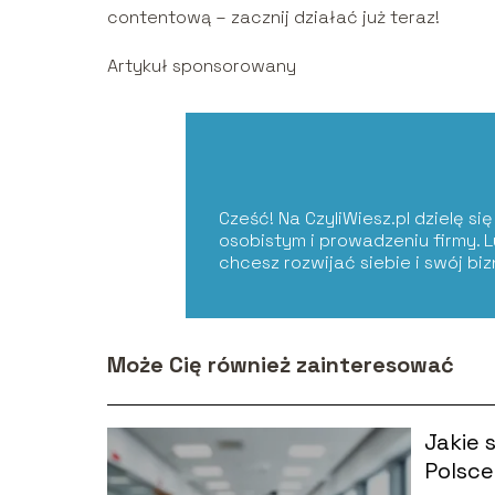
contentową – zacznij działać już teraz!
Artykuł sponsorowany
Cześć! Na CzyliWiesz.pl dzielę s
osobistym i prowadzeniu firmy. 
chcesz rozwijać siebie i swój bi
Może Cię również zainteresować
Jakie 
Polsce