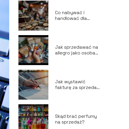
Co nabywać i
handlować dla
zysku?
Jak sprzedawać na
allegro jako osoba
prywatna?
Jak wystawić
fakturę za sprzedaż
energii z
fotowoltaiki?
Skąd brać perfumy
na sprzedaż?