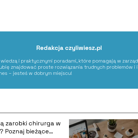
Redakcja czyliwiesz.pl
ię wiedzą i praktycznymi poradami, które pomagają w zarząd
Lubię znajdować proste rozwiązania trudnych problemów i i
znes – jesteś w dobrym miejscu!
są zarobki chirurga w
? Poznaj bieżące