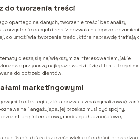
 do tworzenia treści
ego opartego na danych, tworzenie treści bez analizy
Wykorzystanie danych i analiz pozwala na lepsze zrozumien
j, co umożliwia tworzenie treści, które naprawdę trafiają 
tematy cieszą się największym zainteresowaniem, jakie
kluczowe przynoszą najlepsze wyniki. Dzięki temu, treści m
owane do potrzeb klientów.
anałami marketingowymi
ngowymi to strategia, która pozwala zmaksymalizować zasi
oznawalna i angażująca, jej przekaz musi być spójny,
poprzez stronę internetową, media społecznościowe,
żda publikacja działa jak część większej całości, prowadząc