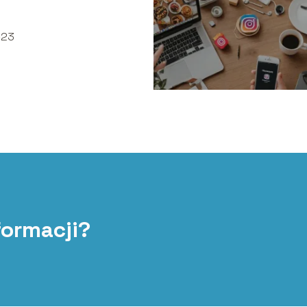
!
-23
formacji?