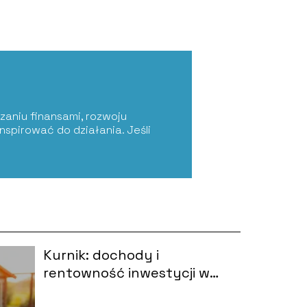
zaniu finansami, rozwoju
nspirować do działania. Jeśli
Kurnik: dochody i
rentowność inwestycji w
branży gastronomicznej