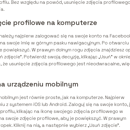
filu. Bez względu na powód, usunięcie zdjęcia profiloweg
ia.
ęcie profilowe na komputerze
 należy najpierw zalogować się na swoje konto na Faceboo
ąc na swoje imię w górnym pasku nawigacyjnym. Po otwarciu
by je powiększyć. W prawym dolnym rogu zdjęcia znajdziesz o
suń zdjęcie”. Potwierdź swoją decyzję, klikając „Usuń” w okni
, że usunięcie zdjęcia profilowego jest nieodwracalne, wi
 na urządzeniu mobilnym
obilnym jest równie proste, jak na komputerze. Najpierw
 z systemem iOS lub Android. Zaloguj się na swoje konto, j
profilu, klikając na ikonę swojego zdjęcia profilowego w
 na swoje zdjęcie profilowe, aby je powiększyć. W prawym
pek. Kliknij na nią, a następnie wybierz „Usuń zdjęcie”.