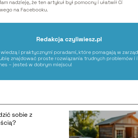
 nadzieję, że ten artykuł był pomocny i ułatwił Ci
lowego na Facebooku.
Redakcja czyliwiesz.pl
ię wiedzą i praktycznymi poradami, które pomagają w zarząd
Lubię znajdować proste rozwiązania trudnych problemów i i
znes – jesteś w dobrym miejscu!
dzić sobie z
ścią?