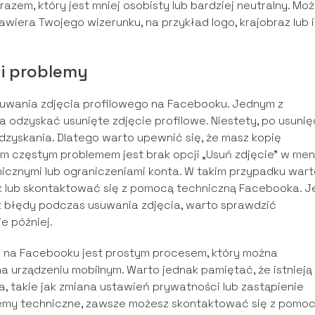
azem, który jest mniej osobisty lub bardziej neutralny. Mo
zawiera Twojego wizerunku, na przykład logo, krajobraz lub 
 i problemy
uwania zdjęcia profilowego na Facebooku. Jednym z
 odzyskać usunięte zdjęcie profilowe. Niestety, po usunię
odzyskania. Dlatego warto upewnić się, że masz kopię
m częstym problemem jest brak opcji „Usuń zdjęcie” w men
znymi lub ograniczeniami konta. W takim przypadku wart
 lub skontaktować się z pomocą techniczną Facebooka. Je
ak błędy podczas usuwania zdjęcia, warto sprawdzić
e później.
o na Facebooku jest prostym procesem, który można
a urządzeniu mobilnym. Warto jednak pamiętać, że istnieją
a, takie jak zmiana ustawień prywatności lub zastąpienie
blemy techniczne, zawsze możesz skontaktować się z pomo