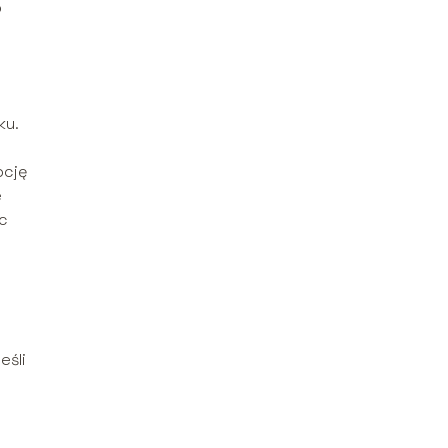
o
ku.
pcję
e
ęc
eśli