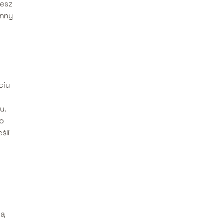
żesz
inny
ciu
u.
o
śli
cą