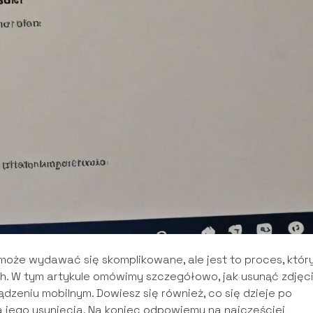
może wydawać się skomplikowane, ale jest to proces, któr
h. W tym artykule omówimy szczegółowo, jak usunąć zdjęc
ądzeniu mobilnym. Dowiesz się również, co się dzieje po
la jego usunięcia. Na koniec odpowiemy na najczęściej