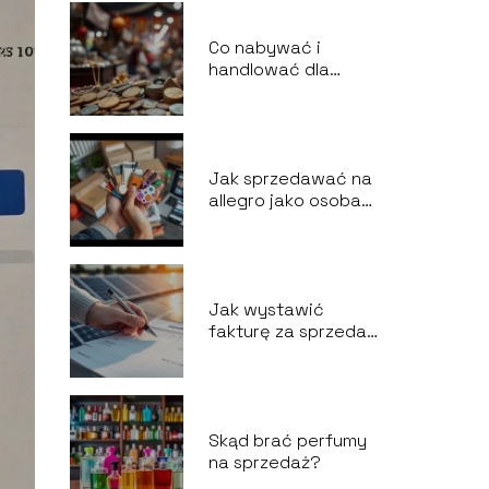
Co nabywać i
handlować dla
zysku?
Jak sprzedawać na
allegro jako osoba
prywatna?
Jak wystawić
fakturę za sprzedaż
energii z
fotowoltaiki?
Skąd brać perfumy
na sprzedaż?