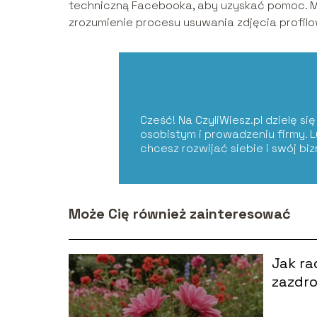
techniczną Facebooka, aby uzyskać pomoc. Mam
zrozumienie procesu usuwania zdjęcia profi
Cześć! Na CzyliWiesz.pl dzielę s
osobistym i prowadzeniu firmy. 
chcesz rozwijać siebie i swój bi
Może Cię również zainteresować
Jak ra
zazdro