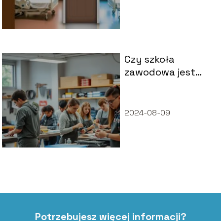
Czy szkoła
zawodowa jest
uwzględniana w
stażu pracy?
Wyjaśniamy
2024-08-09
wątpliwości
Potrzebujesz więcej informacji?