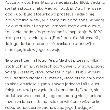
Początki klubu Real Madryt sięgają roku 1902, kiedy to
został założony jako Madrid Football Club. Pierwsze
logo klubu było stosunkowo proste, składało się
jedynie z inicjałów „MC” splecionych ze sobą. W miarę
jak klub zyskiwał na popularności, logo ewoluowało,
aby lepiej oddać jego tożsamość i aspiracje. W 1920
roku, po uzyskaniu tytułu „Real” od króla Alfonsa XIII,
do logo dodano koronę królewską, co stanowiło
znaczący krok w jego rozwoju.
Na przestrzeni lat logo Realu Madryt przeszło kilka
istotnych zmian. W latach 30. XX wieku wprowadzono
okrągły kształt, który otaczał inicjały klubu. W 1941
roku dodano niebieską wstęgę, która przecinała logo
na skos, co miało symbolizować jedność i siłę klubu.
Kolejne dekady przyniosły drobne modyfikacje, ale
podstawowe elementy logo pozostały niezmienione.
Każda zmiana miała na celu odświeżenie wizerunku
klubu, jednocześnie zachowując jego tradycje i