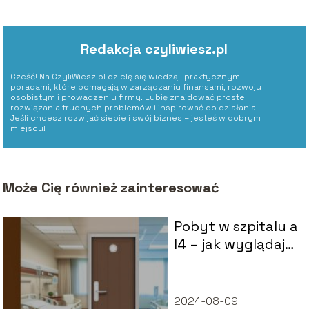
Redakcja czyliwiesz.pl
Cześć! Na CzyliWiesz.pl dzielę się wiedzą i praktycznymi
poradami, które pomagają w zarządzaniu finansami, rozwoju
osobistym i prowadzeniu firmy. Lubię znajdować proste
rozwiązania trudnych problemów i inspirować do działania.
Jeśli chcesz rozwijać siebie i swój biznes – jesteś w dobrym
miejscu!
Może Cię również zainteresować
Pobyt w szpitalu a
l4 – jak wyglądają
przepisy?
2024-08-09