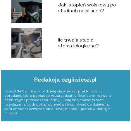
Jaki stopień wojskowy po
studiach cywilnych?
Ile trwają studia
stomatologiczne?
Redakcja czyliwiesz.pl
Cześć! Na CzyliWiesz.pl dzielę się wiedzą i praktycznymi
poradami, które pomagają w zarządzaniu finansami, rozwoju
osobistym i prowadzeniu firmy. Lubię znajdować proste
rozwiązania trudnych problemów i inspirować do działania.
Jeśli chcesz rozwijać siebie i swój biznes – jesteś w dobrym
miejscu!