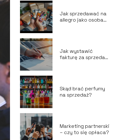
Jak sprzedawać na
allegro jako osoba
prywatna?
Jak wystawić
fakturę za sprzedaż
energii z
fotowoltaiki?
Skąd brać perfumy
na sprzedaż?
Marketing partnerski
– czy to się opłaca?