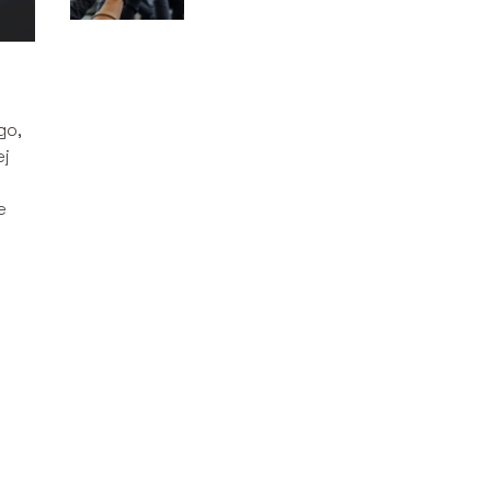
go,
ej
e