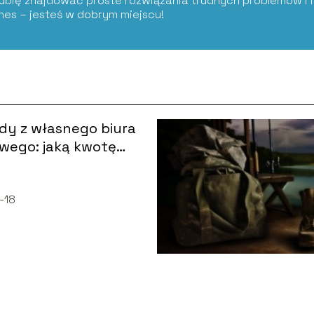
Lubię znajdować proste rozwiązania trudnych problemów i i
znes – jesteś w dobrym miejscu!
dy z własnego biura
wego: jaką kwotę
 uzyskać w 2024
-18