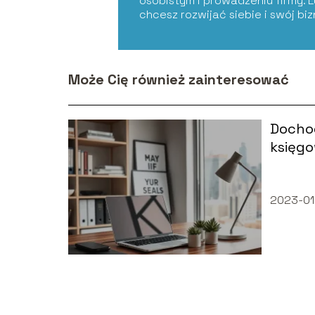
osobistym i prowadzeniu firmy. 
chcesz rozwijać siebie i swój bi
Może Cię również zainteresować
Docho
księgo
można
roku?
2023-01