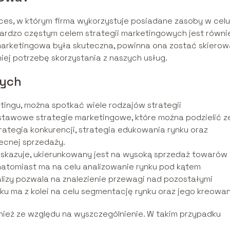
oces, w którym firma wykorzystuje posiadane zasoby w celu
Bardzo częstym celem strategii marketingowych jest równi
a marketingowa była skuteczna, powinna ona zostać skiero
iej potrzebę skorzystania z naszych usług.
wych
tingu, można spotkać wiele rodzajów strategii
dstawowe strategie marketingowe, które można podzielić z
rategia konkurencji, strategia edukowania rynku oraz
ecnej sprzedaży.
 wskazuje, ukierunkowany jest na wysoką sprzedaż towarów 
i natomiast ma na celu analizowanie rynku pod kątem
lizy pozwala na znalezienie przewagi nad pozostałymi
ku ma z kolei na celu segmentację rynku oraz jego kreowan
ież ze względu na wyszczególnienie. W takim przypadku