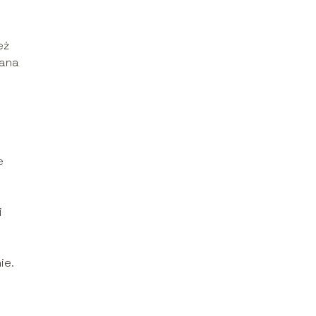
eż
wana
e
i
ie.