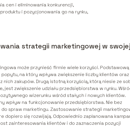
 cen i eliminowania konkurencji,
produktu i pozycjonowania go na rynku,
owania strategii marketingowej w swoje
ngowa może przynieść firmie wiele korzyści. Podstawową
 popytu, na który wpływa zwiększenie liczby klientów oraz
 nich zakupów. Drugą istotną korzyścią, którą niesie ze so
e, jest zwiększenie udziału przedsiębiorstwa w rynku. Wśr
pozytywnego wizerunku wśród stałych i nowych klientów.
ny wpływ na funkcjonowanie przedsiębiorstwa. Nie bez
w do spraw marketingu. Zastosowanie strategii marketingo
tóre dopiero się rozwijają. Odpowiednio zaplanowana kampa
ost zainteresowania klientów i do zaznaczenia pozycji