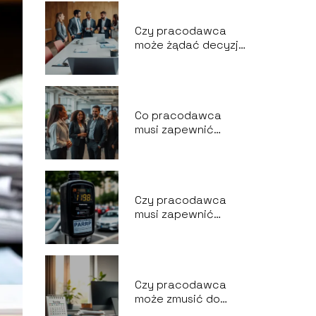
Czy pracodawca
może żądać decyzji
o przyznaniu
emerytury?
Co pracodawca
musi zapewnić
pracownikowi?
Czy pracodawca
musi zapewnić
parking?
Czy pracodawca
może zmusić do
pracy w niedzielę?