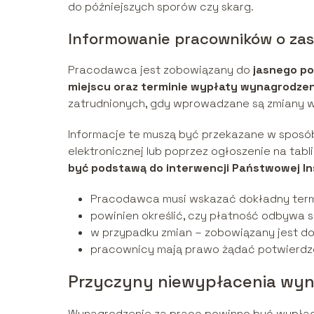
do późniejszych sporów czy skarg.
Informowanie pracowników o za
Pracodawca jest zobowiązany do
jasnego po
miejscu oraz terminie wypłaty wynagrodzen
zatrudnionych, gdy wprowadzane są zmiany w
Informacje te muszą być przekazane w sposób
elektronicznej lub poprzez ogłoszenie na tabl
być podstawą do interwencji Państwowej In
Pracodawca musi wskazać dokładny term
powinien określić, czy płatność odbywa 
w przypadku zmian – zobowiązany jest 
pracownicy mają prawo żądać potwierdze
Przyczyny niewypłacenia wyn
Wynagrodzenie za pracę powinno być wypłacan