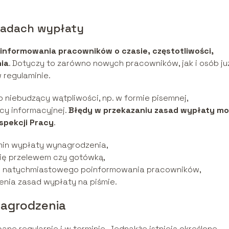
sadach wypłaty
informowania pracowników o czasie, częstotliwości,
ia
. Dotyczy to zarówno nowych pracowników, jak i osób ju
 regulaminie.
 niebudzący wątpliwości, np. w formie pisemnej,
icy informacyjnej.
Błędy w przekazaniu zasad wypłaty m
spekcji Pracy
.
in wypłaty wynagrodzenia,
się przelewem czy gotówką,
do natychmiastowego poinformowania pracowników,
nia zasad wypłaty na piśmie.
agrodzenia
e regularnie i w terminie. Jednakże istnieją określone