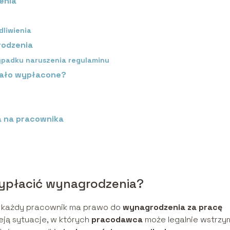
enia
e
liwienia
rodzenia
ypadku naruszenia regulaminu
stało wypłacone?
 na pracownika
ypłacić wynagrodzenia?
e każdy pracownik ma prawo do
wynagrodzenia za pracę
ją sytuacje, w których
pracodawca
może legalnie wstrz