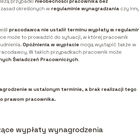
leżą przypadki
nieobecności pracownika bez
 zasad określonych w
regulaminie wynagradzania
czy inn
eśli
pracodawca nie ustalił terminu wypłaty w regulami
yce może to prowadzić do sytuacji, w której pracownik
udnienia.
Opóźnienia w wypłacie
mogą wystąpić także w
racodawcy. W takich przypadkach pracownik może
nych Świadczeń Pracowniczych
.
odzenie w ustalonym terminie, a brak realizacji tego
ko prawom pracownika.
zące wypłaty wynagrodzenia