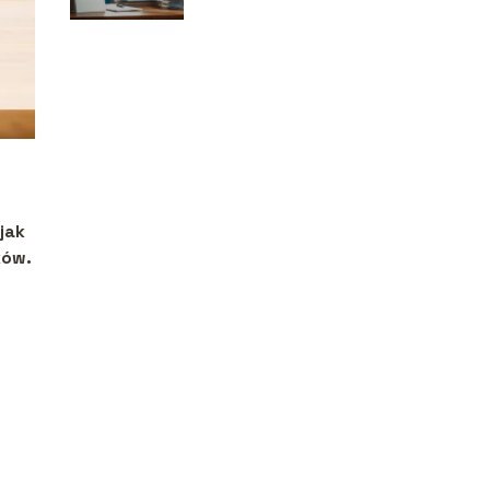
jak
ków.