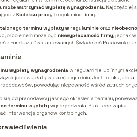
 może wstrzymać wypłatę wynagrodzenia
. Najczęściej 
ające z
Kodeksu pracy
i regulaminu firmy.
talonego terminu wypłaty w regulaminie
oraz
nieobecno
wo, problemem może być
niewypłacalność firmy
, jednak w
czeń z Funduszu Gwarantowanych Świadczeń Pracowniczyc
laminie
minu wypłaty wynagrodzenia
w regulaminie lub innym akci
iązek jego wypłaty w określonym dniu. Jest to luka, która
 pracodawców, powodując niepewność wśród zatrudnionyc
ć się od pracodawcy jasnego określenia terminu, poniewa
ego terminu wypłaty
wynagrodzenia. Brak tego zapisu
ać interwencją organów kontrolnych.
rawiedliwienia