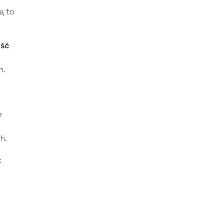
są to
ść
h.
e
h.
ż