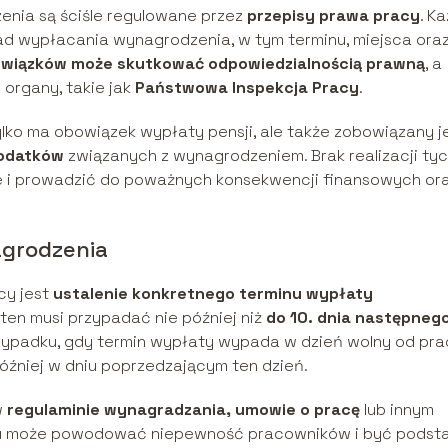
nia są ściśle regulowane przez
przepisy prawa pracy
. K
ad wypłacania wynagrodzenia, w tym terminu, miejsca ora
owiązków może skutkować odpowiedzialnością prawną
, a
organy, takie jak
Państwowa Inspekcja Pracy
.
lko ma obowiązek wypłaty pensji, ale także zobowiązany j
podatków
związanych z wynagrodzeniem. Brak realizacji ty
 i prowadzić do poważnych konsekwencji finansowych or
agrodzenia
cy jest
ustalenie konkretnego terminu wypłaty
 ten musi przypadać nie później niż
do 10. dnia następneg
ypadku, gdy termin wypłaty wypada w dzień wolny od pra
źniej w dniu poprzedzającym ten dzień.
w
regulaminie wynagradzania, umowie o pracę
lub innym
isu może powodować niepewność pracowników i być podst