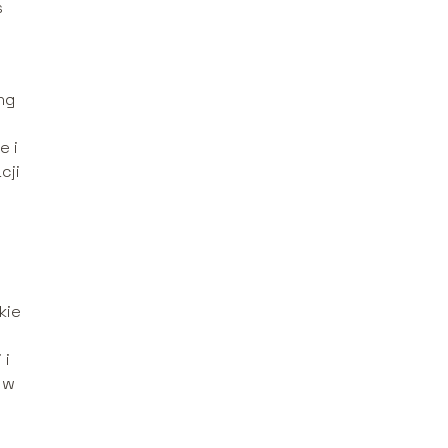
s
ng
e i
cji
kie
 i
 w