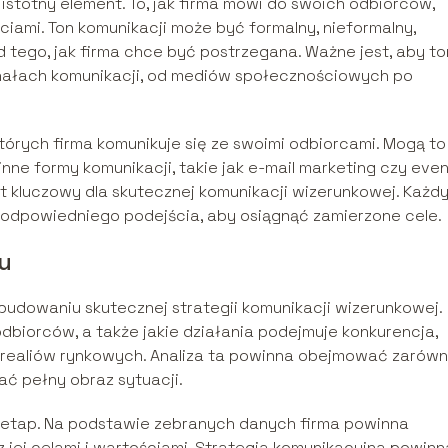
ny istotny element. To, jak firma mówi do swoich odbiorców,
ciami. Ton komunikacji może być formalny, nieformalny,
 tego, jak firma chce być postrzegana. Ważne jest, aby t
nałach komunikacji, od mediów społecznościowych po
tórych firma komunikuje się ze swoimi odbiorcami. Mogą to
nne formy komunikacji, takie jak e-mail marketing czy even
 kluczowy dla skutecznej komunikacji wizerunkowej. Każd
odpowiedniego podejścia, aby osiągnąć zamierzone cele.
u
w budowaniu skutecznej strategii komunikacji wizerunkowej.
odbiorców, a także jakie działania podejmuje konkurencja,
o realiów rynkowych. Analiza ta powinna obejmować zarów
ać pełny obraz sytuacji.
ny etap. Na podstawie zebranych danych firma powinna
z jej celami i wartościami. Strategia komunikacyjna powinn