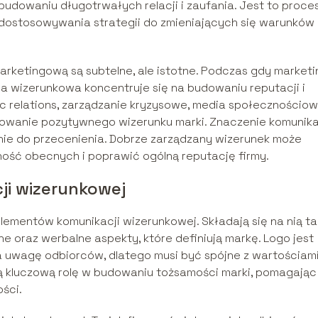
udowaniu długotrwałych relacji i zaufania. Jest to proce
 dostosowywania strategii do zmieniających się warunków
rketingową są subtelne, ale istotne. Podczas gdy marketi
cja wizerunkowa koncentruje się na budowaniu reputacji i
lic relations, zarządzanie kryzysowe, media społecznościow
reowanie pozytywnego wizerunku marki. Znaczenie komunika
t nie do przecenienia. Dobrze zarządzany wizerunek może
ność obecnych i poprawić ogólną reputację firmy.
ji wizerunkowej
lementów komunikacji wizerunkowej. Składają się na nią ta
alne oraz werbalne aspekty, które definiują markę. Logo jest
 uwagę odbiorców, dlatego musi być spójne z wartościami
ają kluczową rolę w budowaniu tożsamości marki, pomagając
ści.