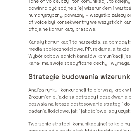
Tone of voice, czyli ton komunikacji, to kolej
powinno być spójne z jej wizerunkiem i wartoś
humorystyczny, poważny – wszystko zależy od
of voice był konsekwentny we wszystkich ka
oficjalne komunikaty prasowe.
Kanały komunikacji to narzędzia, za pomocą k
media społecznościowe, PR, reklama, a także i
Wybór odpowiednich kanałów komunikacji jest
kanał ma swoje specyficzne cechy i wymaga 
Strategie budowania wizerunk
Analiza rynku i konkurencji to pierwszy krok 
Zrozumienie, jakie są potrzeby i oczekiwania 
pozwala na lepsze dostosowanie strategii d
badania ilościowe, jak i jakościowe, aby uzysk
Tworzenie strategii komunikacyjnej to kolej
opracować plan działań, który będzie spójny 