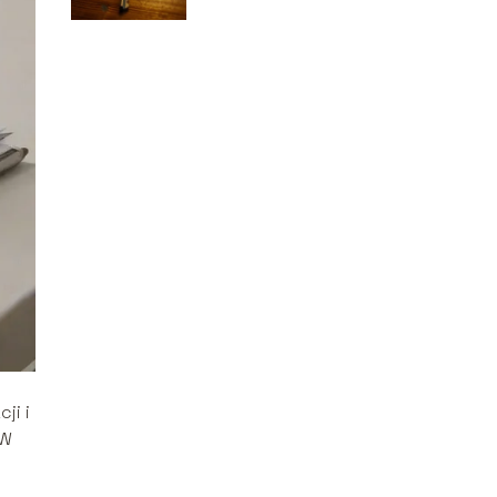
ji i
 W