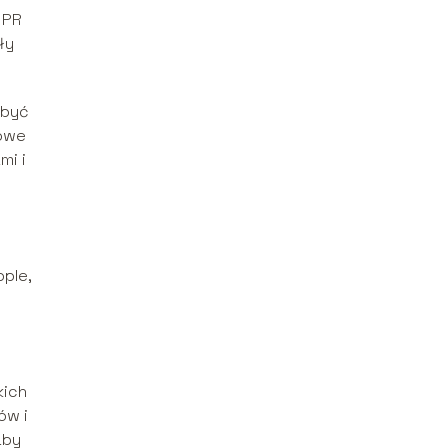
 PR
ły
 być
iowe
mi i
ple,
kich
ów i
aby