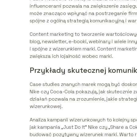
influencerami pozwala na zwiększenie zasięg
może znacząco wpłynąć na postrzeganie firmy
spójne z ogólną strategią komunikacyjną i war
Content marketing to tworzenie wartościowych
blog, newsletter, e-booki, webinary i wiele i
i spójne z wizerunkiem marki. Content market
zwiększa ich lojalność wobec marki.
Przykłady skutecznej komunik
Case studies znanych marek mogą być doskonały
Nike czy Coca-Cola pokazują, jak skutecznie z
działań pozwala na zrozumienie, jakie strateg
wizerunkowej.
Analiza kampanii wizerunkowych to kolejny spo
jak kampania „Just Do It” Nike czy „Share a C
budować pozytywny wizerunek marki. Warto ró