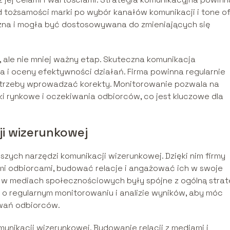
 tożsamości marki po wybór kanałów komunikacji i tone o
yczna i mogła być dostosowywana do zmieniających się
, ale nie mniej ważny etap. Skuteczna komunikacja
i oceny efektywności działań. Firma powinna regularnie
potrzeby wprowadzać korekty. Monitorowanie pozwala na
i rynkowe i oczekiwania odbiorców, co jest kluczowe dla
ji wizerunkowej
zych narzędzi komunikacji wizerunkowej. Dzięki nim firmy
i odbiorcami, budować relacje i angażować ich w swoje
ia w mediach społecznościowych były spójne z ogólną strat
 o regularnym monitorowaniu i analizie wyników, aby móc
wań odbiorców.
munikacji wizerunkowej. Budowanie relacji z mediami i