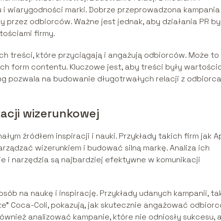
u i wiarygodności marki. Dobrze przeprowadzona kampania
 przez odbiorców. Ważne jest jednak, aby działania PR by
tościami firmy.
 treści, które przyciągają i angażują odbiorców. Może to
nnych form contentu. Kluczowe jest, aby treści były wartośc
ing pozwala na budowanie długotrwałych relacji z odbiorca
acji wizerunkowej
m źródłem inspiracji i nauki. Przykłady takich firm jak Ap
arządzać wizerunkiem i budować silną markę. Analiza ich
ie i narzędzia są najbardziej efektywne w komunikacji
sób na naukę i inspirację. Przykłady udanych kampanii, ta
oke” Coca-Coli, pokazują, jak skutecznie angażować odbiorc
wnież analizować kampanie, które nie odniosły sukcesu, 