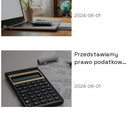
mieszkania przez
internet?
2024-08-01
Przedstawiamy
prawo podatkowe
w pigułce
2024-08-01