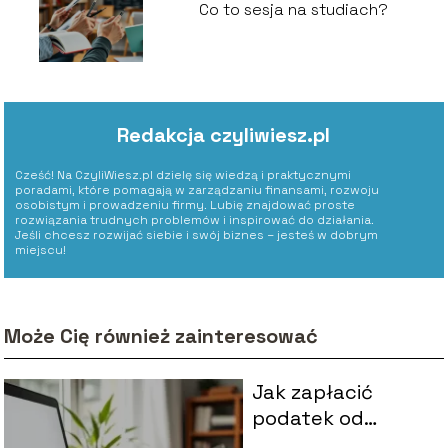
Co to sesja na studiach?
Redakcja czyliwiesz.pl
Cześć! Na CzyliWiesz.pl dzielę się wiedzą i praktycznymi
poradami, które pomagają w zarządzaniu finansami, rozwoju
osobistym i prowadzeniu firmy. Lubię znajdować proste
rozwiązania trudnych problemów i inspirować do działania.
Jeśli chcesz rozwijać siebie i swój biznes – jesteś w dobrym
miejscu!
Może Cię również zainteresować
Jak zapłacić
podatek od
wynajmu