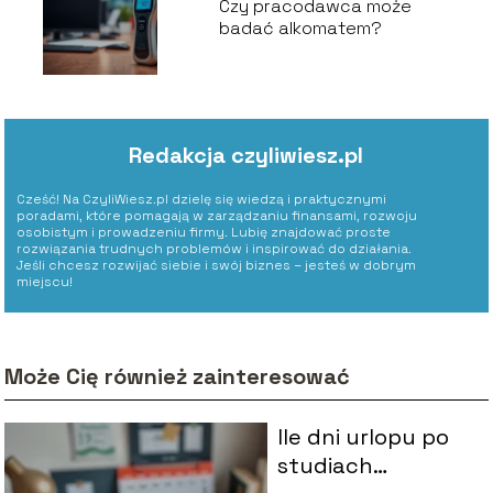
Czy pracodawca może
badać alkomatem?
Redakcja czyliwiesz.pl
Cześć! Na CzyliWiesz.pl dzielę się wiedzą i praktycznymi
poradami, które pomagają w zarządzaniu finansami, rozwoju
osobistym i prowadzeniu firmy. Lubię znajdować proste
rozwiązania trudnych problemów i inspirować do działania.
Jeśli chcesz rozwijać siebie i swój biznes – jesteś w dobrym
miejscu!
Może Cię również zainteresować
Ile dni urlopu po
studiach