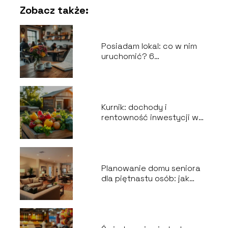
Zobacz także:
Posiadam lokal: co w nim
uruchomić? 6
niezawodnych pomysłów
na działalność
gospodarczą
Kurnik: dochody i
rentowność inwestycji w
branży gastronomicznej
Planowanie domu seniora
dla piętnastu osób: jak
zrealizować wszystkie
wytyczne?