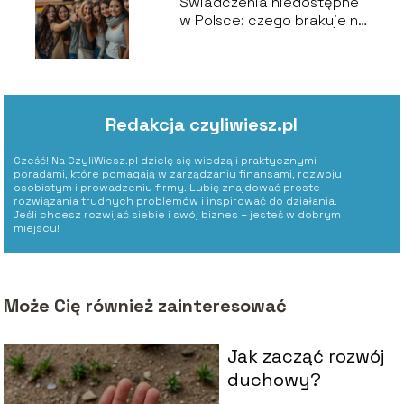
Świadczenia niedostępne
w Polsce: czego brakuje na
naszym rynku?
Redakcja czyliwiesz.pl
Cześć! Na CzyliWiesz.pl dzielę się wiedzą i praktycznymi
poradami, które pomagają w zarządzaniu finansami, rozwoju
osobistym i prowadzeniu firmy. Lubię znajdować proste
rozwiązania trudnych problemów i inspirować do działania.
Jeśli chcesz rozwijać siebie i swój biznes – jesteś w dobrym
miejscu!
Może Cię również zainteresować
Jak zacząć rozwój
duchowy?