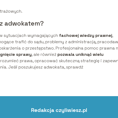
itrażowych.
ę z adwokatem?
y w sytuacjach wymagających
fachowej wiedzy prawnej
,
mogące trafić do sądu, problemy z administracją, pracoda
 oskarżenia o przestępstwo. Profesjonalna pomoc prawna n
ygnięcie sprawy
, ale również
pozwala uniknąć wielu
rozumieć prawa, opracować skuteczną strategię i zapewn
ia. Jeśli poszukujesz adwokata, sprawdź
Redakcja czyliwiesz.pl