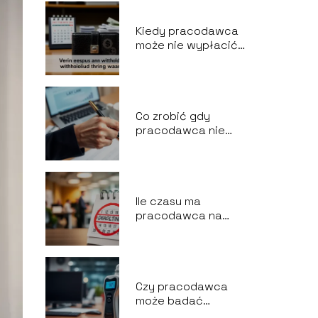
Kiedy pracodawca
może nie wypłacić
wynagrodzenia?
Co zrobić gdy
pracodawca nie
chce podpisać
wypowiedzenia za
porozumieniem
stron?
Ile czasu ma
pracodawca na
przedłużenie umowy
o pracę?
Czy pracodawca
może badać
alkomatem?