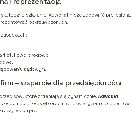
na i reprezentacja
 i skuteczne działanie. Adwokat może zapewnić profesjona
eprezentować pokrzywdzonych.
przypadkach:
narkotykowe, drogowe,
rbowe,
tępowaniu sądowym.
firm – wsparcie dla przedsiębiorców
rzepisów, które zmieniają się dynamicznie.
Adwokat
oże pomóc przedsiębiorcom w rozwiązywaniu problemów
czą, takich jak: