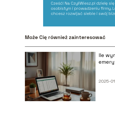
Cześć! Na CzyliWiesz.pl dzielę s
osobistym i prowadzeniu firmy. 
chcesz rozwijać siebie i swój bi
Może Cię również zainteresować
Ile wy
emeryt
2025-01