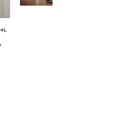
ej,
e