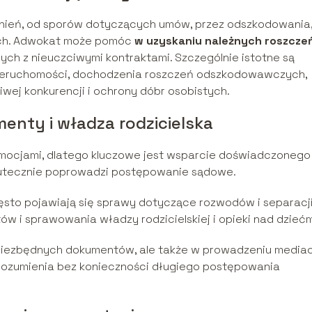
dnień, od sporów dotyczących umów, przez odszkodowania,
ych. Adwokat może pomóc
w uzyskaniu należnych roszcze
ych z nieuczciwymi kontraktami. Szczególnie istotne są
ieruchomości, dochodzenia roszczeń odszkodowawczych,
wej konkurencji i ochrony dóbr osobistych.
menty i władza rodzicielska
emocjami, dlatego kluczowe jest wsparcie doświadczonego
kutecznie poprowadzi postępowanie sądowe.
sto pojawiają się sprawy dotyczące rozwodów i separacji
ów i sprawowania władzy rodzicielskiej i opieki nad dziećm
iezbędnych dokumentów, ale także w prowadzeniu mediacj
orozumienia bez konieczności długiego postępowania