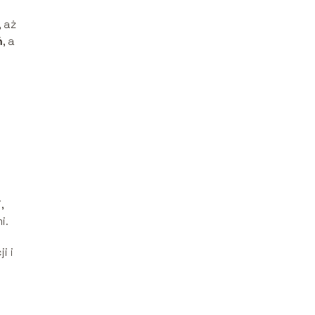
 aż
ń
, a
,
i.
i i