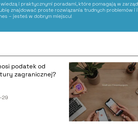
ię wiedzą i praktycznymi poradami, które pomagają w zarząd
Lubię znajdować proste rozwiązania trudnych problemów i i
znes – jesteś w dobrym miejscu!
nosi podatek od
ury zagranicznej?
-29