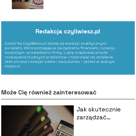
pracę?
Redakcja czyliwiesz.pl
Cześć! Na CzyliWiesz.pl dzielę się wiedzą i praktycznymi
poradami, które pomagają w zarządzaniu finansami, rozwoju
osobistym i prowadzeniu firmy. Lubię znajdować proste
rozwiązania trudnych problemów i inspirować do działania.
Jeśli chcesz rozwijać siebie i swój biznes – jesteś w dobrym
miejscu!
Może Cię również zainteresować
Jak skutecznie
zarządzać
budżetem
domowym?