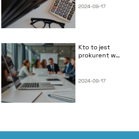
Praktyczne
2024-09-17
porady i strategie
Kto to jest
prokurent w
firmie?
2024-09-17