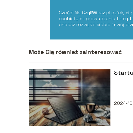
Cześć! Na CzyliWiesz.pl dzielę s
osobistym i prowadzeniu firmy. 
chcesz rozwijać siebie i swój bi
Może Cię również zainteresować
Startu
2024-10