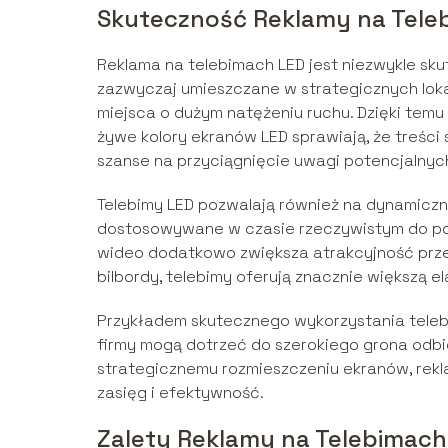
Skuteczność Reklamy na Tele
Reklama na telebimach LED jest niezwykle sku
zazwyczaj umieszczane w strategicznych lokal
miejsca o dużym natężeniu ruchu. Dzięki temu
żywe kolory ekranów LED sprawiają, że treśc
szanse na przyciągnięcie uwagi potencjalnych
Telebimy LED pozwalają również na dynamiczn
dostosowywane w czasie rzeczywistym do potr
wideo dodatkowo zwiększa atrakcyjność przek
bilbordy, telebimy oferują znacznie większą e
Przykładem skutecznego wykorzystania tele
firmy mogą dotrzeć do szerokiego grona odbio
strategicznemu rozmieszczeniu ekranów, rekl
zasięg i efektywność.
Zalety Reklamy na Telebimach