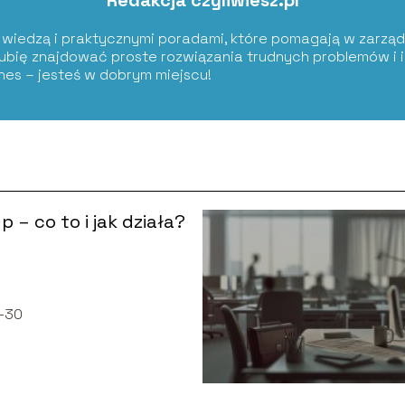
Redakcja czyliwiesz.pl
ię wiedzą i praktycznymi poradami, które pomagają w zarząd
Lubię znajdować proste rozwiązania trudnych problemów i i
znes – jesteś w dobrym miejscu!
p – co to i jak działa?
-30