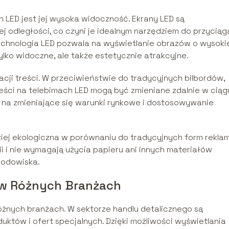
 LED jest jej wysoka widoczność. Ekrany LED są
j odległości, co czyni je idealnym narzędziem do przyciąg
chnologia LED pozwala na wyświetlanie obrazów o wysoki
tylko widoczne, ale także estetycznie atrakcyjne.
zacji treści. W przeciwieństwie do tradycyjnych bilbordów,
eści na telebimach LED mogą być zmieniane zdalnie w ciąg
e na zmieniające się warunki rynkowe i dostosowywanie
ziej ekologiczna w porównaniu do tradycyjnych form rekla
ii i nie wymagają użycia papieru ani innych materiałów
rodowiska.
 w Różnych Branżach
óżnych branżach. W sektorze handlu detalicznego są
tów i ofert specjalnych. Dzięki możliwości wyświetlania