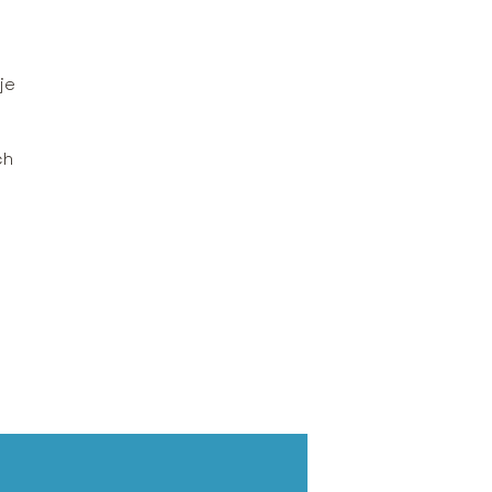
je
ch