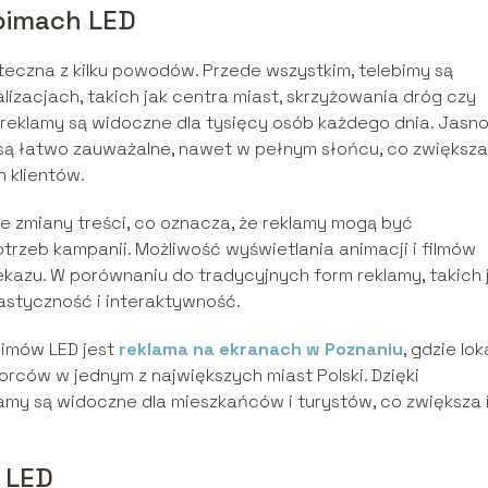
bimach LED
teczna z kilku powodów. Przede wszystkim, telebimy są
izacjach, takich jak centra miast, skrzyżowania dróg czy
 reklamy są widoczne dla tysięcy osób każdego dnia. Jasno
i są łatwo zauważalne, nawet w pełnym słońcu, co zwiększa
 klientów.
e zmiany treści, co oznacza, że reklamy mogą być
zeb kampanii. Możliwość wyświetlania animacji i filmów
azu. W porównaniu do tradycyjnych form reklamy, takich 
lastyczność i interaktywność.
bimów LED jest
reklama na ekranach w Poznaniu
, gdzie lok
rców w jednym z największych miast Polski. Dzięki
amy są widoczne dla mieszkańców i turystów, co zwiększa 
 LED