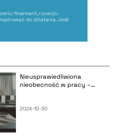
zaniu finansami, rozwoju
nspirować do działania. Jeśli
Nieusprawiedliwiona
nieobecność w pracy –
realia a przepisy
2024-10-30