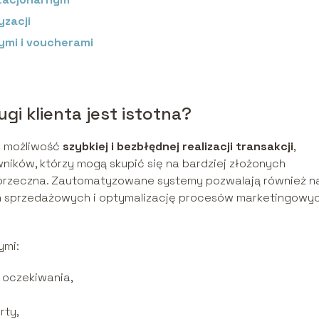
yzacji
ymi i voucherami
i klienta jest istotna?
m możliwość
szybkiej i bezbłędnej realizacji transakcji
,
wników, którzy mogą skupić się na bardziej złożonych
 dorzeczna. Zautomatyzowane systemy pozwalają również n
ch sprzedażowych i optymalizację procesów marketingowy
ymi:
u oczekiwania,
rty,