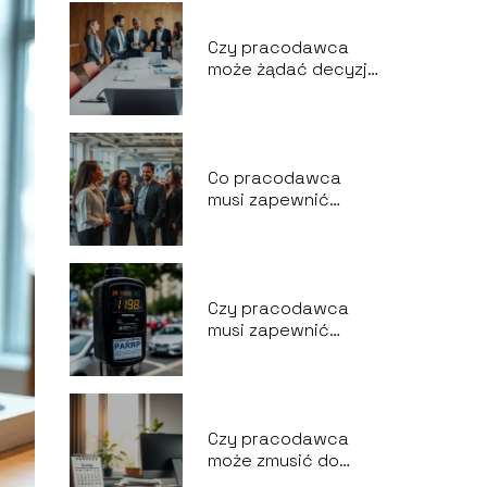
Czy pracodawca
może żądać decyzji
o przyznaniu
emerytury?
Co pracodawca
musi zapewnić
pracownikowi?
Czy pracodawca
musi zapewnić
parking?
Czy pracodawca
może zmusić do
pracy w niedzielę?