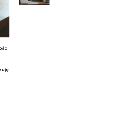
ości
kcję