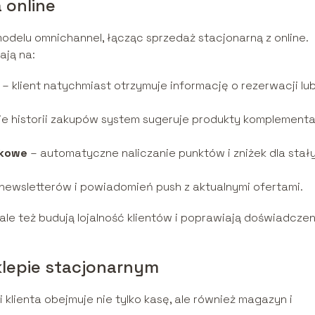
 online
odelu omnichannel, łącząc sprzedaż stacjonarną z online.
ją na:
– klient natychmiast otrzymuje informację o rezerwacji lu
e historii zakupów system sugeruje produkty komplement
nkowe
– automatyczne naliczanie punktów i zniżek dla stał
newsletterów i powiadomień push z aktualnymi ofertami.
 ale też budują lojalność klientów i poprawiają doświadczen
lepie stacjonarnym
klienta obejmuje nie tylko kasę, ale również magazyn i