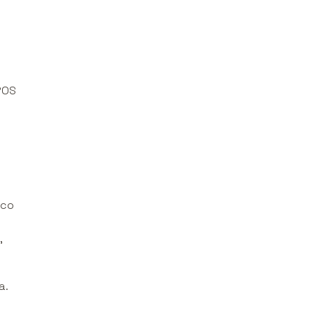
POS
 co
,
a.