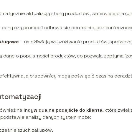
matycznie aktualizują stany produktów, zamawiają brakuj
 ceny czy promocji odbywa się centralnie, bez koniecznoś
bsługowe
– umożliwiają wyszukiwanie produktów, sprawdza
ją dane o popularności produktów, co pozwala zoptymaliz
iej efektywna, a pracownicy mogą poświęcić czas na dorad
utomatyzacji
również na
indywidualne podejście do klienta
, które zwięk
 podstawie analizy danych system może:
ześniejszych zakupów,