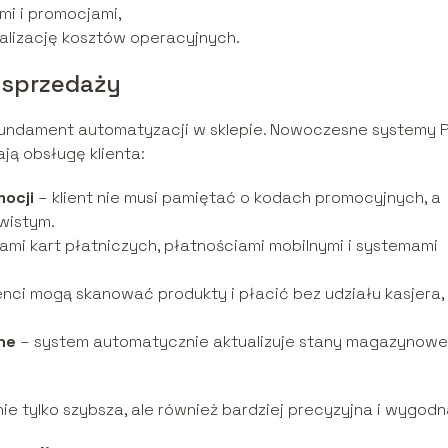
i i promocjami,
lizację kosztów operacyjnych.
 sprzedaży
undament automatyzacji w sklepie. Nowoczesne systemy 
ają obsługę klienta:
mocji
– klient nie musi pamiętać o kodach promocyjnych, a
wistym.
lami kart płatniczych, płatnościami mobilnymi i systemami
enci mogą skanować produkty i płacić bez udziału kasjera,
ine
– system automatycznie aktualizuje stany magazynowe
nie tylko szybsza, ale również bardziej precyzyjna i wygodn