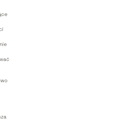
ące
ci
nie
ować
ztwo
sza