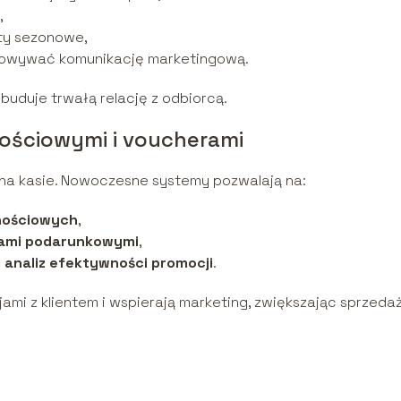
,
ty sezonowe,
osowywać komunikację marketingową.
p buduje trwałą relację z odbiorcą.
nościowymi i voucherami
 na kasie. Nowoczesne systemy pozwalają na:
lnościowych
,
tami podarunkowymi
,
analiz efektywności promocji
.
jami z klientem i wspierają marketing, zwiększając sprzeda