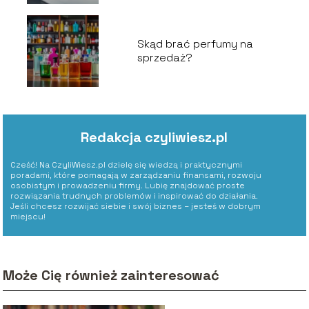
Skąd brać perfumy na
sprzedaż?
Redakcja czyliwiesz.pl
Cześć! Na CzyliWiesz.pl dzielę się wiedzą i praktycznymi
poradami, które pomagają w zarządzaniu finansami, rozwoju
osobistym i prowadzeniu firmy. Lubię znajdować proste
rozwiązania trudnych problemów i inspirować do działania.
Jeśli chcesz rozwijać siebie i swój biznes – jesteś w dobrym
miejscu!
Może Cię również zainteresować