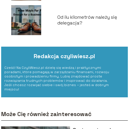
Od ilu kilometrów należy się
delegacja?
Redakcja czyliwiesz.pl
Cześć! Na CzyliWiesz.pl dzielę się wiedzą i praktycznymi
poradami, które pomagają w zarządzaniu finansami, rozwoju
osobistym i prowadzeniu firmy. Lubię znajdować proste
rozwiązania trudnych problemów i inspirować do działania.
Jeśli chcesz rozwijać siebie i swój biznes – jesteś w dobrym
miejscu!
Może Cię również zainteresować