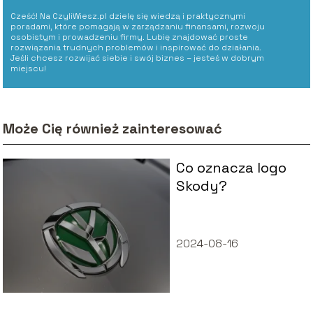
Cześć! Na CzyliWiesz.pl dzielę się wiedzą i praktycznymi
poradami, które pomagają w zarządzaniu finansami, rozwoju
osobistym i prowadzeniu firmy. Lubię znajdować proste
rozwiązania trudnych problemów i inspirować do działania.
Jeśli chcesz rozwijać siebie i swój biznes – jesteś w dobrym
miejscu!
Może Cię również zainteresować
Co oznacza logo
Skody?
2024-08-16