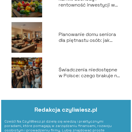
rentowność inwestycji w
branży gastronomicznej
Planowanie domu seniora
dla piętnastu osób: jak
zrealizować wszystkie
wytyczne?
Świadczenia niedostępne
w Polsce: czego brakuje na
naszym rynku?
Redakcja czyliwiesz.pl
Cześć! Na CzyliWiesz.pl dzielę się wiedzą i praktycznymi
poradami, które pomagają w zarządzaniu finansami, rozwoju
osobistym i prowadzeniu firmy. Lubię znajdować proste