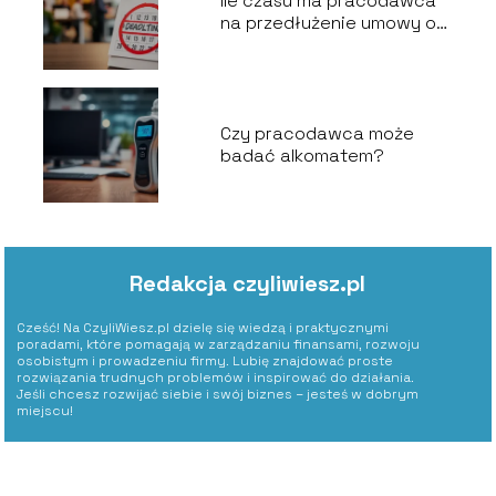
Ile czasu ma pracodawca
na przedłużenie umowy o
pracę?
Czy pracodawca może
badać alkomatem?
Redakcja czyliwiesz.pl
Cześć! Na CzyliWiesz.pl dzielę się wiedzą i praktycznymi
poradami, które pomagają w zarządzaniu finansami, rozwoju
osobistym i prowadzeniu firmy. Lubię znajdować proste
rozwiązania trudnych problemów i inspirować do działania.
Jeśli chcesz rozwijać siebie i swój biznes – jesteś w dobrym
miejscu!