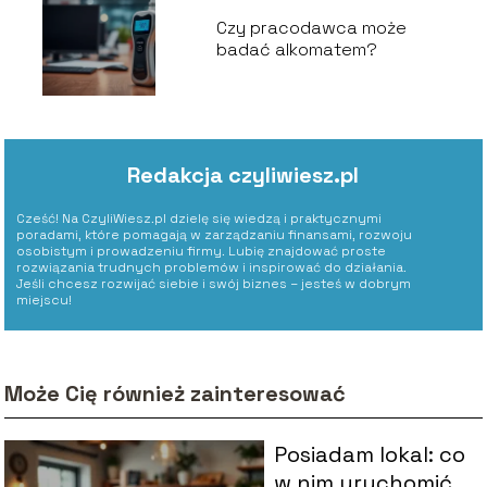
Czy pracodawca może
badać alkomatem?
Redakcja czyliwiesz.pl
Cześć! Na CzyliWiesz.pl dzielę się wiedzą i praktycznymi
poradami, które pomagają w zarządzaniu finansami, rozwoju
osobistym i prowadzeniu firmy. Lubię znajdować proste
rozwiązania trudnych problemów i inspirować do działania.
Jeśli chcesz rozwijać siebie i swój biznes – jesteś w dobrym
miejscu!
Może Cię również zainteresować
Posiadam lokal: co
w nim uruchomić?