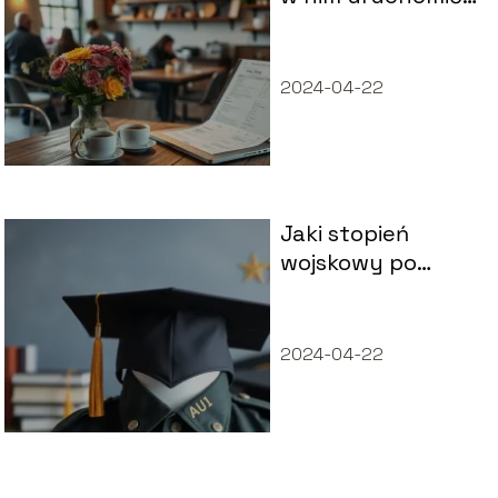
6 niezawodnych
pomysłów na
działalność
2024-04-22
gospodarczą
Jaki stopień
wojskowy po
studiach
cywilnych?
2024-04-22