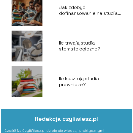
Jak zdobyć
dofinansowanie na studia
zaoczne?
Ile trwają studia
stomatologiczne?
Ile kosztują studia
prawnicze?
Redakcja czyliwiesz.pl
Cześć! Na CzyliWiesz.pl dzielę się wiedzą i praktycznymi