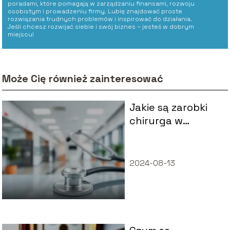
poradami, które pomagają w zarządzaniu finansami, rozwoju
osobistym i prowadzeniu firmy. Lubię znajdować proste
rozwiązania trudnych problemów i inspirować do działania.
Jeśli chcesz rozwijać siebie i swój biznes – jesteś w dobrym
miejscu!
Może Cię również zainteresować
Jakie są zarobki
chirurga w
Polsce? Poznaj
bieżące pensje!
2024-08-13