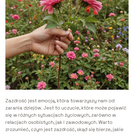
Zazdrość jest emocją, która towarzyszy nam od
zarania dziejów. Jest to uczucie, które może pojawić
się w różnych sytuacjach życiowych, zarówno w
relacjach osobistych, jak i zawodowych. Warto
zrozumieć, czym jest zazdrość, skąd się bierze, jakie