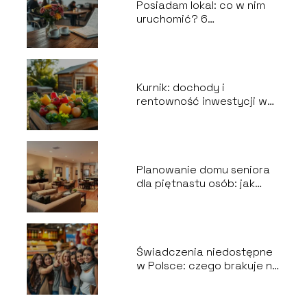
Posiadam lokal: co w nim
uruchomić? 6
niezawodnych pomysłów
na działalność
gospodarczą
Kurnik: dochody i
rentowność inwestycji w
branży gastronomicznej
Planowanie domu seniora
dla piętnastu osób: jak
zrealizować wszystkie
wytyczne?
Świadczenia niedostępne
w Polsce: czego brakuje na
naszym rynku?