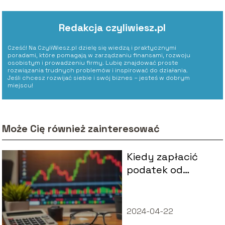
Redakcja czyliwiesz.pl
Cześć! Na CzyliWiesz.pl dzielę się wiedzą i praktycznymi
poradami, które pomagają w zarządzaniu finansami, rozwoju
osobistym i prowadzeniu firmy. Lubię znajdować proste
rozwiązania trudnych problemów i inspirować do działania.
Jeśli chcesz rozwijać siebie i swój biznes – jesteś w dobrym
miejscu!
Może Cię również zainteresować
Kiedy zapłacić
podatek od
sprzedaży akcji?
2024-04-22