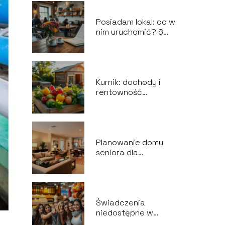
Posiadam lokal: co w
nim uruchomić? 6
niezawodnych
pomysłów na
działalność
gospodarczą
Kurnik: dochody i
rentowność
inwestycji w branży
gastronomicznej
Planowanie domu
seniora dla
piętnastu osób: jak
zrealizować
wszystkie
wytyczne?
Świadczenia
niedostępne w
Polsce: czego