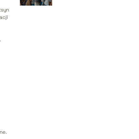
brakuje na naszym
ksyn
rynku?
acji
.
ne.