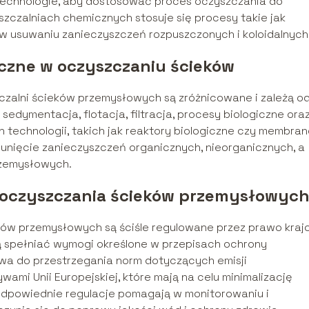
 technologie, aby dostosować proces oczyszczania do
zczalniach chemicznych stosuje się procesy takie jak
e w usuwaniu zanieczyszczeń rozpuszczonych i koloidalnych
czne w oczyszczaniu ścieków
zalni ścieków przemysłowych są zróżnicowane i zależą o
sedymentacja, flotacja, filtracja, procesy biologiczne ora
 technologii, takich jak reaktory biologiczne czy membra
usunięcie zanieczyszczeń organicznych, nieorganicznych, a
rzemysłowych.
 oczyszczania ścieków przemysłowyc
eków przemysłowych są ściśle regulowane przez prawo kra
ą spełniać wymogi określone w przepisach ochrony
twa do przestrzegania norm dotyczących emisji
ami Unii Europejskiej, które mają na celu minimalizację
Odpowiednie regulacje pomagają w monitorowaniu i