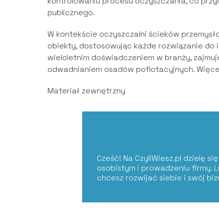
kontrolowaniu procesu oczyszczania, co przy
publicznego.
W kontekście oczyszczalni ścieków przemysłow
obiekty, dostosowując każde rozwiązanie do i
wieloletnim doświadczeniem w branży, zajmuje
odwadnianiem osadów poflotacyjnych. Więcej 
Materiał zewnętrzny
Cześć! Na CzyliWiesz.pl dzielę s
osobistym i prowadzeniu firmy. 
chcesz rozwijać siebie i swój bi