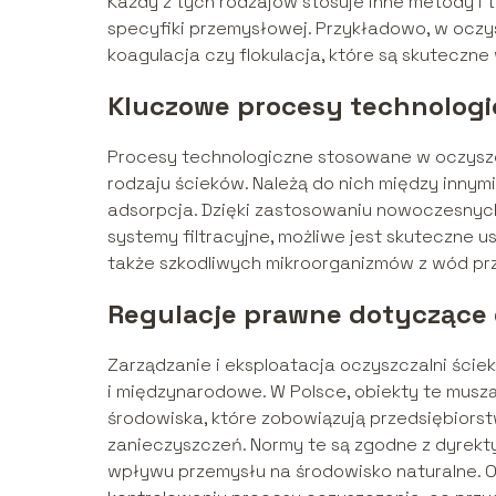
Każdy z tych rodzajów stosuje inne metody i
specyfiki przemysłowej. Przykładowo, w oczys
koagulacja czy flokulacja, które są skuteczn
Kluczowe procesy technologi
Procesy technologiczne stosowane w oczyszc
rodzaju ścieków. Należą do nich między innymi 
adsorpcja. Dzięki zastosowaniu nowoczesnych
systemy filtracyjne, możliwe jest skuteczne 
także szkodliwych mikroorganizmów z wód p
Regulacje prawne dotyczące
Zarządzanie i eksploatacja oczyszczalni ści
i międzynarodowe. W Polsce, obiekty te musz
środowiska, które zobowiązują przedsiębiors
zanieczyszczeń. Normy te są zgodne z dyrektyw
wpływu przemysłu na środowisko naturalne. 