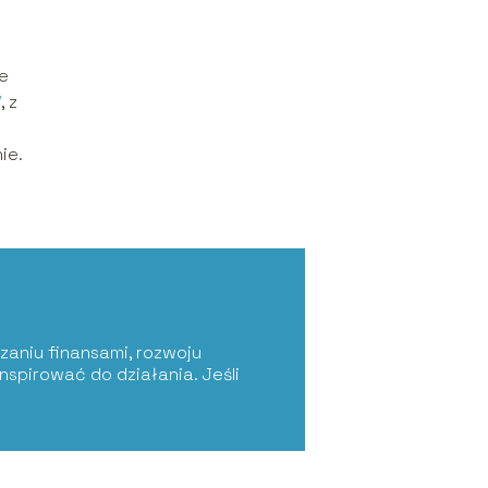
ie
/
, z
nie.
zaniu finansami, rozwoju
nspirować do działania. Jeśli