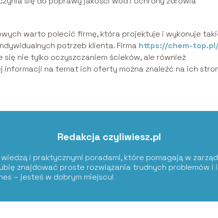
czynia się do poprawy jakości wód i ochrony zdrowia
ych warto polecić firmę, która projektuje i wykonuje tak
ndywidualnych potrzeb klienta. Firma
https://chem-top.pl
 się nie tylko oczyszczaniem ścieków, ale również
informacji na temat ich oferty można znaleźć na ich stro
Redakcja czyliwiesz.pl
ię wiedzą i praktycznymi poradami, które pomagają w zarząd
Lubię znajdować proste rozwiązania trudnych problemów i i
znes – jesteś w dobrym miejscu!