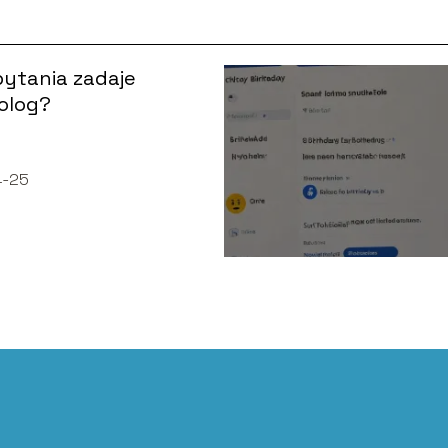
pytania zadaje
olog?
4-25