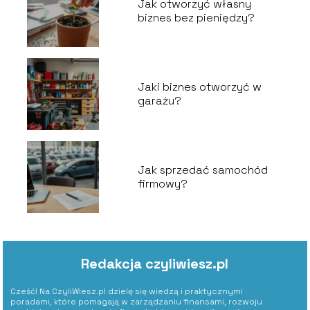
Jak otworzyć własny
biznes bez pieniędzy?
Jaki biznes otworzyć w
garażu?
Jak sprzedać samochód
firmowy?
Redakcja czyliwiesz.pl
Cześć! Na CzyliWiesz.pl dzielę się wiedzą i praktycznymi
poradami, które pomagają w zarządzaniu finansami, rozwoju