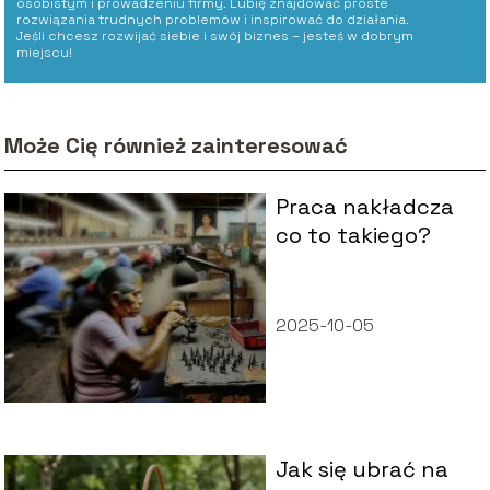
osobistym i prowadzeniu firmy. Lubię znajdować proste
rozwiązania trudnych problemów i inspirować do działania.
Jeśli chcesz rozwijać siebie i swój biznes – jesteś w dobrym
miejscu!
Może Cię również zainteresować
Praca nakładcza
co to takiego?
2025-10-05
Jak się ubrać na