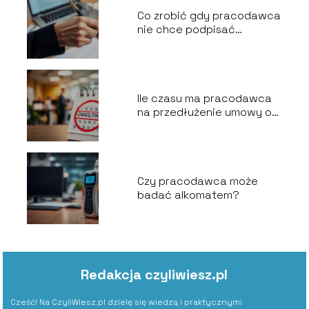
Co zrobić gdy pracodawca
nie chce podpisać
wypowiedzenia za
porozumieniem stron?
Ile czasu ma pracodawca
na przedłużenie umowy o
pracę?
Czy pracodawca może
badać alkomatem?
Redakcja czyliwiesz.pl
Cześć! Na CzyliWiesz.pl dzielę się wiedzą i praktycznymi