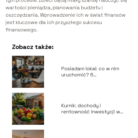
tym procesie. Dzieci będą miały szansę nauczyć się
wartości pieniądza, planowania budżetu i
oszczędzania. Wprowadzenie ich w świat finansów
jest kluczowe dla ich przyszłego sukcesu
finansowego.
Zobacz także:
Posiadam lokal: co w nim
uruchomić? 6
niezawodnych pomysłów
na działalność
gospodarczą
Kurnik: dochody i
rentowność inwestycji w
branży gastronomicznej