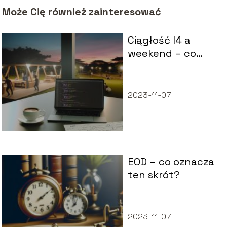
Może Cię również zainteresować
Ciągłość l4 a
weekend – co
mówi o tym
prawo?
2023-11-07
EOD – co oznacza
ten skrót?
2023-11-07