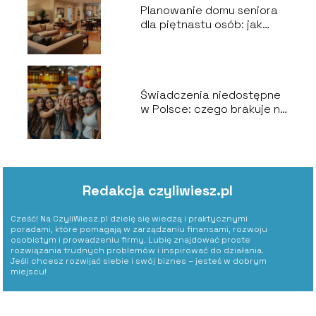
Planowanie domu seniora
dla piętnastu osób: jak
zrealizować wszystkie
wytyczne?
Świadczenia niedostępne
w Polsce: czego brakuje na
naszym rynku?
Redakcja czyliwiesz.pl
Cześć! Na CzyliWiesz.pl dzielę się wiedzą i praktycznymi
poradami, które pomagają w zarządzaniu finansami, rozwoju
osobistym i prowadzeniu firmy. Lubię znajdować proste
rozwiązania trudnych problemów i inspirować do działania.
Jeśli chcesz rozwijać siebie i swój biznes – jesteś w dobrym
miejscu!