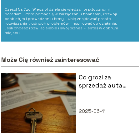
Cześć! Na CzyliWiesz.pl dzielę się wiedzą i praktycznymi
poradami, które pomagają w zarządzaniu finansami, rozwoju
osobistym i prowadzeniu firmy. Lubię znajdować proste
rozwiązania trudnych problemów i inspirować do działania.
Jeśli chcesz rozwijać siebie i swój biznes – jesteś w dobrym
miejscu!
Może Cię również zainteresować
Co grozi za
sprzedaż auta
zajętego przez
komornika?
2025-06-11