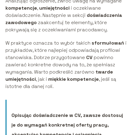
Analizując ogłoszenie, zwróć uwagę na wymagane
kompetencje
,
umiejętności
i oczekiwane
doświadczenie. Następnie w sekcji
doświadczenia
zawodowego
zaakcentuj te elementy, które
pokrywają się z oczekiwaniami pracodawcy.
W praktyce oznacza to wybór takich
sformułowań
i
przykładów, które najlepiej odpowiadają profilowi
stanowiska. Dobrze przygotowane
CV
powinno
zawierać konkretne dowody na to, że spełniasz
wymagania. Warto podkreślić zarówno
twarde
umiejętności
, jak i
miękkie kompetencje
, jeśli są
istotne dla danej roli.
Opisując doświadczenie w CV, zawsze dostosuj
je do wymagań konkretnej oferty pracy,
akcentując kompetencje i osiągnięcia