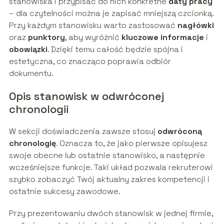
stanowiska i przypisać do nich konkretne
daty pracy
– dla czytelności można je zapisać mniejszą czcionką.
Przy każdym stanowisku warto zastosować
nagłówki
oraz
punktory
, aby wyróżnić
kluczowe informacje
i
obowiązki
. Dzięki temu całość będzie spójna i
estetyczna, co znacząco poprawia odbiór
dokumentu.
Opis stanowisk w odwróconej
chronologii
W sekcji doświadczenia zawsze stosuj
odwróconą
chronologię
. Oznacza to, że jako pierwsze opisujesz
swoje obecne lub ostatnie stanowisko, a następnie
wcześniejsze funkcje. Taki układ pozwala rekruterowi
szybko zobaczyć Twój aktualny zakres kompetencji i
ostatnie sukcesy zawodowe.
Przy prezentowaniu dwóch stanowisk w jednej firmie,