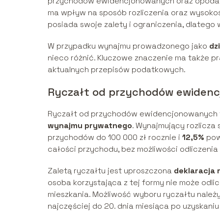
przychodów ewidencjonowanych oraz opodat
ma wpływ na sposób rozliczenia oraz wysoko
posiada swoje zalety i ograniczenia, dlatego
W przypadku wynajmu prowadzonego jako
dz
nieco różnić. Kluczowe znaczenie ma także 
aktualnych przepisów podatkowych.
Ryczałt od przychodów ewiden
Ryczałt od przychodów ewidencjonowanych t
wynajmu prywatnego
. Wynajmujący rozlicza
przychodów do 100 000 zł rocznie i
12,5%
powy
całości przychodu, bez możliwości odliczeni
Zaletą ryczałtu jest uproszczona
deklaracja 
osoba korzystająca z tej formy nie może od
mieszkania. Możliwość wyboru ryczałtu należ
najczęściej do 20. dnia miesiąca po uzyskani