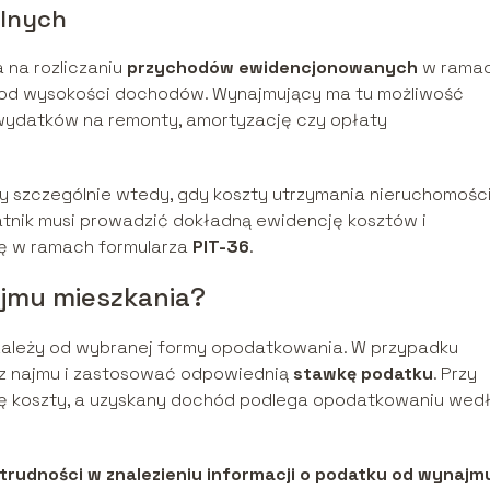
ólnych
na rozliczaniu
przychodów ewidencjonowanych
w rama
 od wysokości dochodów. Wynajmujący ma tu możliwość
 wydatków na remonty, amortyzację czy opłaty
y szczególnie wtedy, gdy koszty utrzymania nieruchomości
atnik musi prowadzić dokładną ewidencję kosztów i
ię w ramach formularza
PIT-36
.
jmu mieszkania?
ależy od wybranej formy opodatkowania. W przypadku
 z najmu i zastosować odpowiednią
stawkę podatku
. Przy
ę koszty, a uzyskany dochód podlega opodatkowaniu wed
trudności w znalezieniu informacji o podatku od wynajm