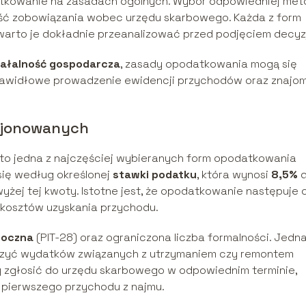
kowanie na zasadach ogólnych. Wybór odpowiedniej met
ść zobowiązania wobec urzędu skarbowego. Każda z form
 warto je dokładnie przeanalizować przed podjęciem decyzj
iałalność gospodarcza
, zasady opodatkowania mogą się
prawidłowe prowadzenie ewidencji przychodów oraz znajo
cjonowanych
o jedna z najczęściej wybieranych form opodatkowania
 się według określonej
stawki podatku
, która wynosi
8,5%
d
żej tej kwoty. Istotne jest, że opodatkowanie następuje 
a kosztów uzyskania przychodu.
roczna
(PIT-28) oraz ograniczona liczba formalności. Jedn
liczyć wydatków związanych z utrzymaniem czy remontem
y zgłosić do urzędu skarbowego w odpowiednim terminie,
u pierwszego przychodu z najmu.