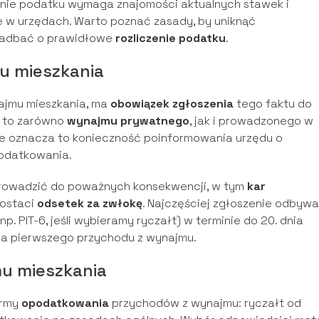
enie podatku wymaga znajomości aktualnych stawek i
e w urzędach. Warto poznać zasady, by uniknąć
 zadbać o prawidłowe
rozliczenie podatku
.
u mieszkania
ajmu mieszkania, ma
obowiązek zgłoszenia
tego faktu do
y to zarówno
wynajmu prywatnego
, jak i prowadzonego w
ce oznacza to konieczność poinformowania urzędu o
odatkowania.
prowadzić do poważnych konsekwencji, w tym
kar
ostaci
odsetek za zwłokę
. Najczęściej zgłoszenie odbywa
. PIT-6, jeśli wybieramy ryczałt) w terminie do 20. dnia
ia pierwszego przychodu z wynajmu.
u mieszkania
ormy
opodatkowania
przychodów z wynajmu: ryczałt od