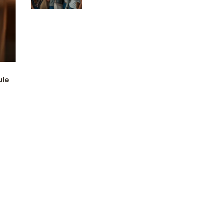
brakuje na naszym
rynku?
ule