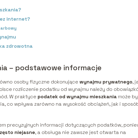
eszkania?
ez internet?
karbowy
wynajmu
ka zdrowotna
ia – podstawowe informacje
równo osoby fizyczne dokonujące
wynajmu prywatnego
, j
olsce rozliczenie podatku od wynajmu należy do obowiązk
chód. W praktyce
podatek od wynajmu mieszkania
może by
a, co wpływa zarówno na wysokość obciążeń, jak i sposó
iem precyzyjnych informacji dotyczących podatków, poni
zęsto niejasne
, a obsługa nie zawsze jest otwarta na