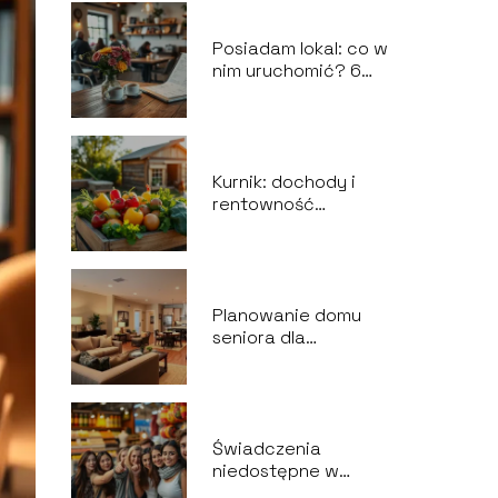
Posiadam lokal: co w
nim uruchomić? 6
niezawodnych
pomysłów na
działalność
gospodarczą
Kurnik: dochody i
rentowność
inwestycji w branży
gastronomicznej
Planowanie domu
seniora dla
piętnastu osób: jak
zrealizować
wszystkie
wytyczne?
Świadczenia
niedostępne w
Polsce: czego