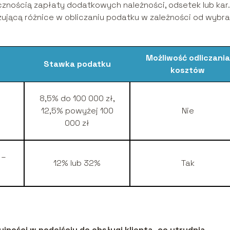
znością zapłaty dodatkowych należności, odsetek lub kar.
ującą różnice w obliczaniu podatku w zależności od wybra
Możliwość odliczania
Stawka podatku
kosztów
8,5% do 100 000 zł,
12,5% powyżej 100
Nie
000 zł
 –
12% lub 32%
Tak
ności w podejściu do obsługi klienta, co utrudnia