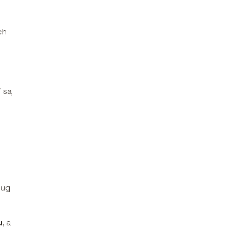
ch
 są
ług
u
, a