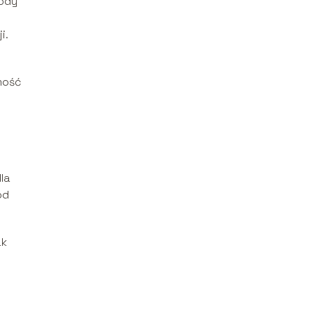
ody
i.
mość
la
od
ak