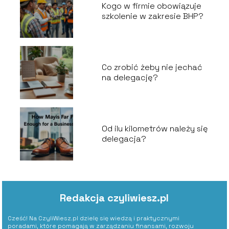
Kogo w firmie obowiązuje
szkolenie w zakresie BHP?
Co zrobić żeby nie jechać
na delegację?
Od ilu kilometrów należy się
delegacja?
Redakcja czyliwiesz.pl
Cześć! Na CzyliWiesz.pl dzielę się wiedzą i praktycznymi
poradami, które pomagają w zarządzaniu finansami, rozwoju