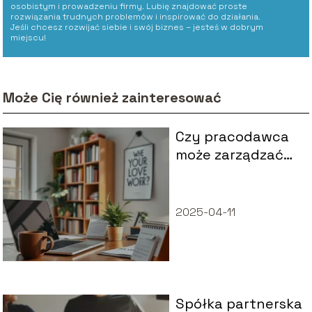
osobistym i prowadzeniu firmy. Lubię znajdować proste
rozwiązania trudnych problemów i inspirować do działania.
Jeśli chcesz rozwijać siebie i swój biznes – jesteś w dobrym
miejscu!
Może Cię również zainteresować
Czy pracodawca
może zarządzać
urlopem?
2025-04-11
Spółka partnerska