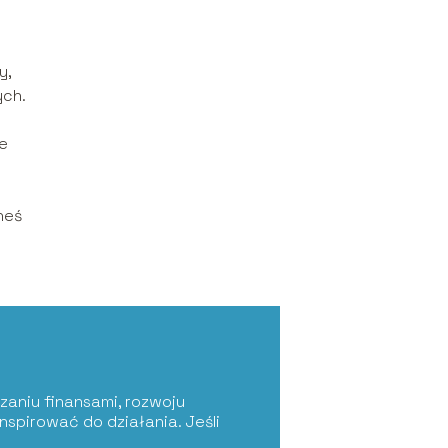
y,
ych.
e
neś
zaniu finansami, rozwoju
nspirować do działania. Jeśli