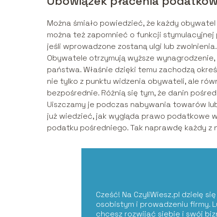
Obowiązek płacenia podatkó
Można śmiało powiedzieć, że każdy obywatel 
można też zapomnieć o funkcji stymulacyjnej 
jeśli wprowadzone zostaną ulgi lub zwolnieni
Obywatele otrzymują wyższe wynagrodzenie, wi
państwa. Właśnie dzięki temu zachodzą okreś
nie tylko z punktu widzenia obywateli, ale r
bezpośrednie. Różnią się tym, że danin pośr
Uiszczamy je podczas nabywania towarów lub
już wiedzieć, jak wygląda prawo podatkowe w
podatku pośredniego. Tak naprawdę każdy z n
Cześć! Na CzyliWiesz.pl dzielę s
osobistym i prowadzeniu firmy. 
chcesz rozwijać siebie i swój bi