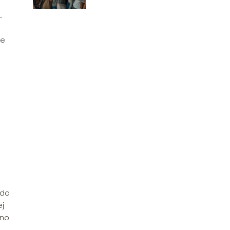
brakuje na naszym
.
rynku?
je
 do
ej
sno