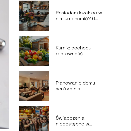
Posiadam lokal: co w
nim uruchomić? 6
niezawodnych
pomysłów na
działalność
gospodarczą
Kurnik: dochody i
rentowność
inwestycji w branży
gastronomicznej
Planowanie domu
seniora dla
piętnastu osób: jak
zrealizować
wszystkie
wytyczne?
Świadczenia
niedostępne w
Polsce: czego