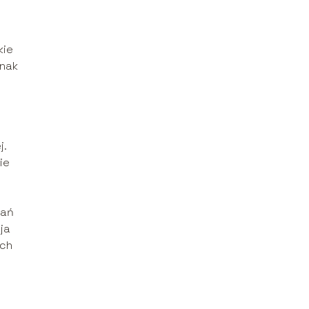
kie
dnak
j.
ie
dań
ja
ych