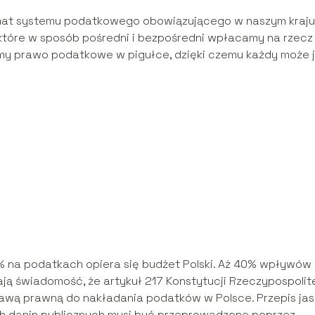
mat systemu podatkowego obowiązującego w naszym kraju
 które w sposób pośredni i bezpośredni wpłacamy na rzecz
my prawo podatkowe w pigułce, dzięki czemu każdy może 
% na podatkach opiera się budżet Polski. Aż 40% wpływów
ją świadomość, że artykuł 217 Konstytucji Rzeczypospolit
dstawą prawną do nakładania podatków w Polsce. Przepis ja
ch danin publicznych musi być przeprowadzone poprzez