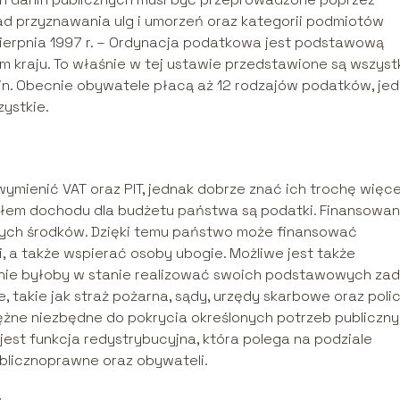
d przyznawania ulg i umorzeń oraz kategorii podmiotów
ierpnia 1997 r. – Ordynacja podatkowa jest podstawową
 kraju. To właśnie w tej ustawie przedstawione są wszyst
in. Obecnie obywatele płacą aż 12 rodzajów podatków, je
zystkie.
mienić VAT oraz PIT, jednak dobrze znać ich trochę więce
dłem dochodu dla budżetu państwa są podatki. Finansowan
 tych środków. Dzięki temu państwo może finansować
li, a także wspierać osoby ubogie. Możliwe jest także
o nie byłoby w stanie realizować swoich podstawowych za
 takie jak straż pożarna, sądy, urzędy skarbowe oraz polic
iężne niezbędne do pokrycia określonych potrzeb publiczn
jest funkcja redystrybucyjna, która polega na podziale
licznoprawne oraz obywateli.