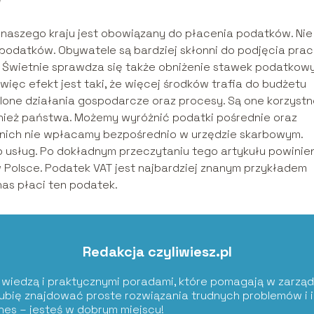
w
naszego kraju jest obowiązany do płacenia podatków. Nie
podatków. Obywatele są bardziej skłonni do podjęcia prac
a. Świetnie sprawdza się także obniżenie stawek podatkow
ęc efekt jest taki, że więcej środków trafia do budżetu
lone działania gospodarcze oraz procesy. Są one korzystn
ównież państwa. Możemy wyróżnić podatki pośrednie oraz
ednich nie wpłacamy bezpośrednio w urzędzie skarbowym.
 usług. Po dokładnym przeczytaniu tego artykułu powinie
 Polsce. Podatek VAT jest najbardziej znanym przykładem
as płaci ten podatek.
Redakcja czyliwiesz.pl
ię wiedzą i praktycznymi poradami, które pomagają w zarząd
Lubię znajdować proste rozwiązania trudnych problemów i i
znes – jesteś w dobrym miejscu!