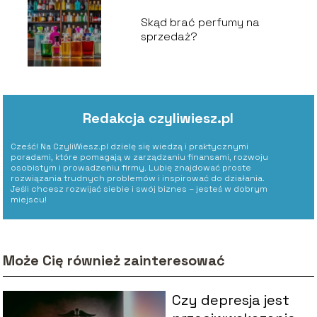
Skąd brać perfumy na
sprzedaż?
Redakcja czyliwiesz.pl
Cześć! Na CzyliWiesz.pl dzielę się wiedzą i praktycznymi
poradami, które pomagają w zarządzaniu finansami, rozwoju
osobistym i prowadzeniu firmy. Lubię znajdować proste
rozwiązania trudnych problemów i inspirować do działania.
Jeśli chcesz rozwijać siebie i swój biznes – jesteś w dobrym
miejscu!
Może Cię również zainteresować
Czy depresja jest