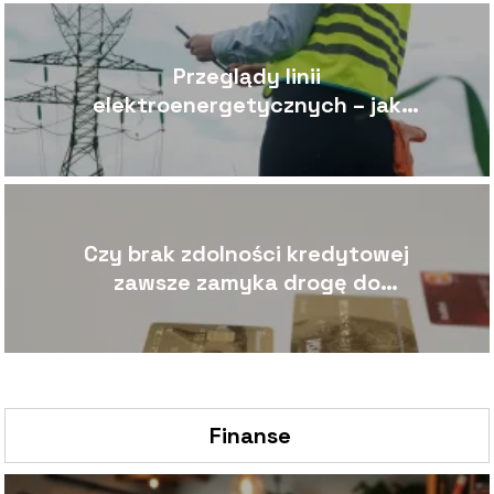
Przeglądy linii
elektroenergetycznych – jak
często i jakimi metodami?
Czy brak zdolności kredytowej
zawsze zamyka drogę do
finansowania firmy?
Finanse