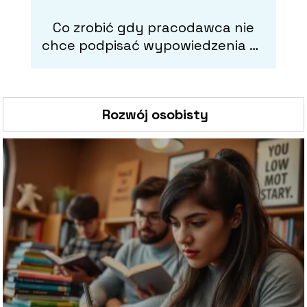
Co zrobić gdy pracodawca nie
chce podpisać wypowiedzenia za
p
porozumieniem stron?
Rozwój osobisty