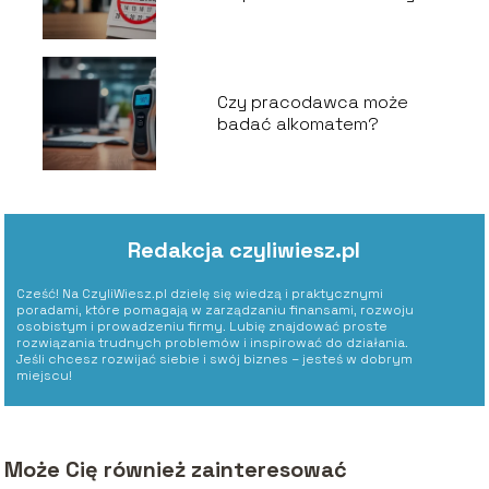
pracę?
Czy pracodawca może
badać alkomatem?
Redakcja czyliwiesz.pl
Cześć! Na CzyliWiesz.pl dzielę się wiedzą i praktycznymi
poradami, które pomagają w zarządzaniu finansami, rozwoju
osobistym i prowadzeniu firmy. Lubię znajdować proste
rozwiązania trudnych problemów i inspirować do działania.
Jeśli chcesz rozwijać siebie i swój biznes – jesteś w dobrym
miejscu!
Może Cię również zainteresować